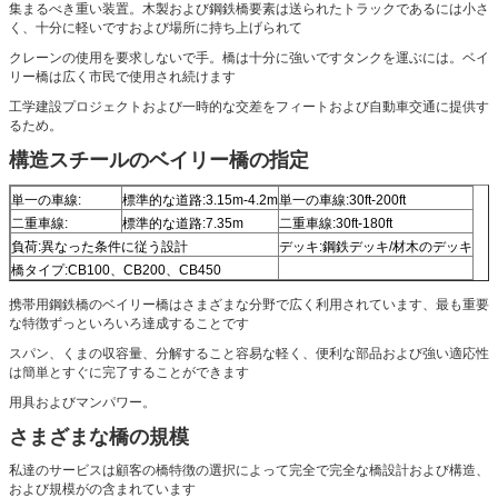
集まるべき重い装置。木製および鋼鉄橋要素は送られたトラックであるには小さ
く、十分に軽いですおよび場所に持ち上げられて
クレーンの使用を要求しないで手。橋は十分に強いですタンクを運ぶには。ベイ
リー橋は広く市民で使用され続けます
工学建設プロジェクトおよび一時的な交差をフィートおよび自動車交通に提供す
るため。
構造スチールのベイリー橋の指定
単一の車線:
標準的な道路:3.15m-4.2m
単一の車線:30ft-200ft
二重車線:
標準的な道路:7.35m
二重車線:30ft-180ft
負荷:異なった条件に従う設計
デッキ:鋼鉄デッキ/材木のデッキ
橋タイプ:CB100、CB200、CB450
携帯用鋼鉄橋のベイリー橋はさまざまな分野で広く利用されています、最も重要
な特徴ずっといろいろ達成することです
スパン、くまの収容量、分解すること容易な軽く、便利な部品および強い適応性
は簡単とすぐに完了することができます
用具およびマンパワー。
さまざまな橋の規模
私達のサービスは顧客の橋特徴の選択によって完全で完全な橋設計および構造、
および規模がの含まれています