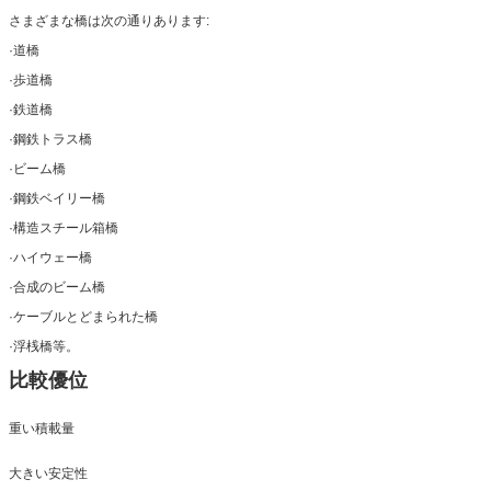
さまざまな橋は次の通りあります:
·道橋
·歩道橋
·鉄道橋
·鋼鉄トラス橋
·ビーム橋
·鋼鉄ベイリー橋
·構造スチール箱橋
·ハイウェー橋
·合成のビーム橋
·ケーブルとどまられた橋
·浮桟橋等。
比較優位
重い積載量
大きい安定性