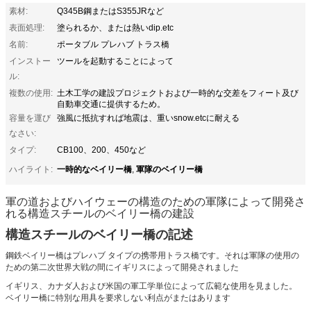
素材:
Q345B鋼またはS355JRなど
表面処理:
塗られるか、または熱いdip.etc
名前:
ポータブル プレハブ トラス橋
インストー
ツールを起動することによって
ル:
複数の使用:
土木工学の建設プロジェクトおよび一時的な交差をフィート及び
自動車交通に提供するため。
容量を運び
強風に抵抗すれば地震は、重いsnow.etcに耐える
なさい:
タイプ:
CB100、200、450など
一時的なベイリー橋
軍隊のベイリー橋
ハイライト:
,
軍の道およびハイウェーの構造のための軍隊によって開発さ
れる構造スチールのベイリー橋の建設
構造スチールのベイリー橋の記述
鋼鉄ベイリー橋はプレハブ タイプの携帯用トラス橋です。それは軍隊の使用の
ための第二次世界大戦の間にイギリスによって開発されました
イギリス、カナダ人および米国の軍工学単位によって広範な使用を見ました。
ベイリー橋に特別な用具を要求しない利点がまたはあります