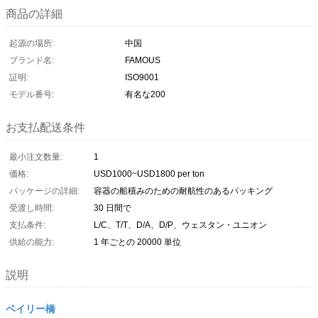
商品の詳細
起源の場所:
中国
ブランド名:
FAMOUS
証明:
ISO9001
モデル番号:
有名な200
お支払配送条件
最小注文数量:
1
価格:
USD1000~USD1800 per ton
パッケージの詳細:
容器の船積みのための耐航性のあるパッキング
受渡し時間:
30 日間で
支払条件:
L/C、T/T、D/A、D/P、ウェスタン・ユニオン
供給の能力:
1 年ごとの 20000 単位
説明
ベイリー橋