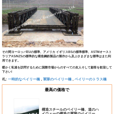
その間ヨーロッパEUの標準、アメリカ イギリスBSの標準標準、ASTMオースト
ラリアAS/NZSの標準的な構造鋼鉄製品の製作から及ぶさまざまな標準はまた利
用できます。
暖かく私達を訪問するために国際市場からのすべての友人そして顧客を歓迎して
下さい!
一時的なベイリー橋
軍隊のベイリー橋
ベイリーのトラス橋
札:
,
,
最高の価格で
構造スチールのベイリー橋、道のハ
イウェーの構造の軍隊のベイリー橋