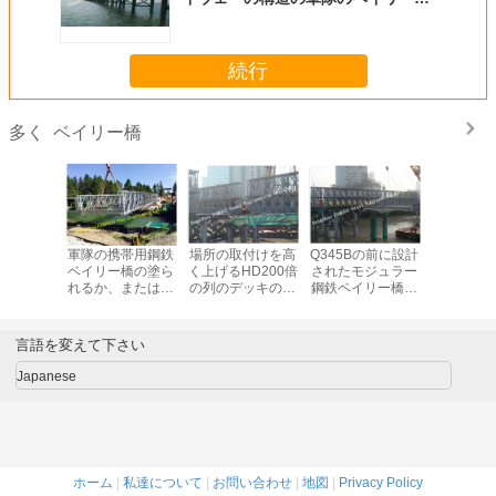
の軍隊
続行
ベイリー橋
多く
ンの前に
軍隊の携帯用鋼鉄
場所の取付けを高
Q345Bの前に設計
カスタマ
た歩道橋
ベイリー橋の塗ら
く上げるHD200倍
されたモジュラー
た設計プ
ラー パネ
れるか、または熱
の列のデッキのタ
鋼鉄ベイリー橋重
鉄骨構造
っている
いすくいの表面の
イプ モジュラー鋼
い容量の長い疲労
ー ベイリ
付け
御馳走地震の大雪
鉄ベイリー橋
の寿命
スパン
軸受け
言語を変えて下さい
Japanese
ホーム
|
私達について
|
お問い合わせ
|
地図
|
Privacy Policy