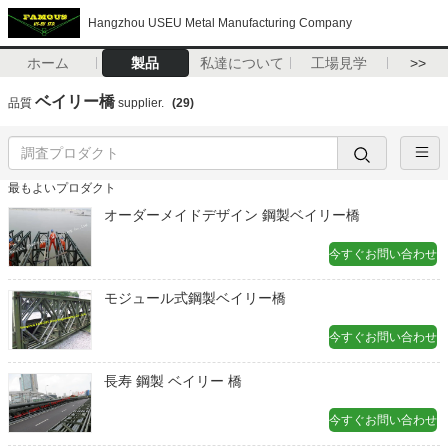
Hangzhou USEU Metal Manufacturing Company
ホーム
製品
私達について
工場見学
>>
ベイリー橋
品質
supplier.
(29)
最もよいプロダクト
オーダーメイドデザイン 鋼製ベイリー橋
今すぐお問い合わせ
モジュール式鋼製ベイリー橋
今すぐお問い合わせ
長寿 鋼製 ベイリー 橋
今すぐお問い合わせ