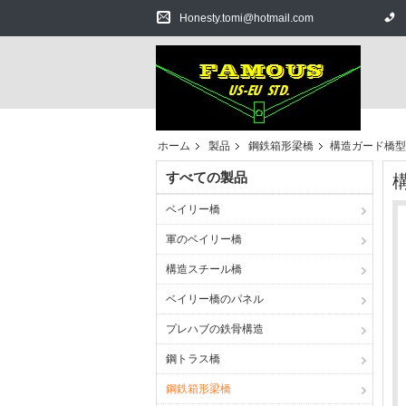
Honesty.tomi@hotmail.com
ホーム
製品
鋼鉄箱形梁橋
構造ガード橋型
すべての製品
ベイリー橋
軍のベイリー橋
構造スチール橋
ベイリー橋のパネル
プレハブの鉄骨構造
鋼トラス橋
鋼鉄箱形梁橋