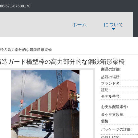
86-571-87688170
ホーム
について
枠の高力部分的な鋼鉄箱形梁橋
構造ガード橋型枠の高力部分的な鋼鉄箱形梁橋
商品の詳細:
起源の場所:
ブランド名:
証明:
モデル番号:
お支払配送条件:
最小注文数量:
価格:
パッケージの詳細:
受渡し時間: