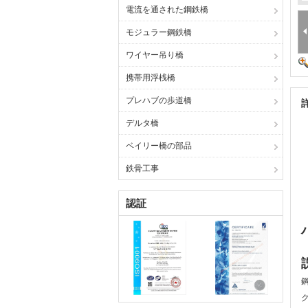
電流を通された鋼鉄橋
モジュラー鋼鉄橋
ワイヤー吊り橋
携帯用浮桟橋
プレハブの歩道橋
デルタ橋
ベイリー橋の部品
鉄骨工事
認証