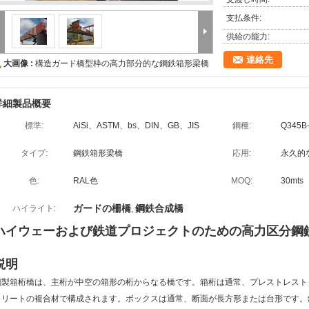
支払条件:
供給の能力:
連絡先
大画像 :
構造ガード橋型枠の高力部分的な鋼鉄箱形梁橋
詳細製品概要
標準:
AiSi、ASTM、bs、DIN、GB、JIS
鋼種:
Q345B
タイプ:
鋼鉄箱形梁橋
応用:
永久的
色:
RAL色
MOQ:
30mts
ガードの柵橋
鋼鉄合成橋
ハイライト:
,
ハイウェーおよび鉄道プロジェクトのための高力区分鋼
説明
鋼製箱桁橋は、主桁が中空の箱形の桁からなる橋です。箱桁は通常、プレストレスト
クリートの複合材で構成されます。ボックスは通常、断面が長方形または台形です。