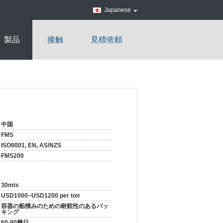
Japanese
製品
接触
見積依頼
中国
FMS
ISO9001, EN, AS/NZS
FMS200
30mts
USD1000~USD1200 per ton
容器の船積みのための耐航性のあるパッ
キング
60-90幾日