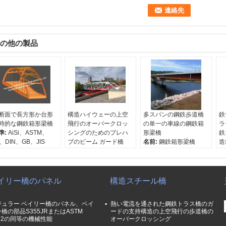
の他の製品
断面で長方形か台形
構造ハイウェーの上空
多スパンの鋼鉄歩道橋
鉄
時的な鋼鉄箱形梁橋
飛行のオーバークロッ
の単一の車線の鋼鉄箱
ラ
準:
AiSi、ASTM、
シングのためのプレハ
形梁橋
鉄
s、DIN、GB、JIS
ブのビーム ガード橋
名前:
鋼鉄箱形梁橋
造
年:
Q345B-Q460C
名前:
鋼鉄ガード橋
学年:
Q345B、Q460C
名
法:
標準
学年:
Q345B-Q460C
寸法:
カスタマイズされ
橋
産地:
中国浙江省（本
寸法:
組立て式に作られ
た
学
）
る
特徴:
組立て式に作られ
寸
イリー橋のパネル
構造スチール橋
原産地:
浙江省、中国
る
原
（本土）
（
ジュラー ベイリー橋のパネル、ベイ
熱い電流を通された鋼鉄トラス橋のガ
橋の部品S355JRまたはASTM
ードの支持構造の上空飛行の歩道橋の
72の同等の機械性能
オーバークロッシング