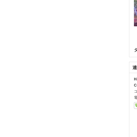
連
H
C