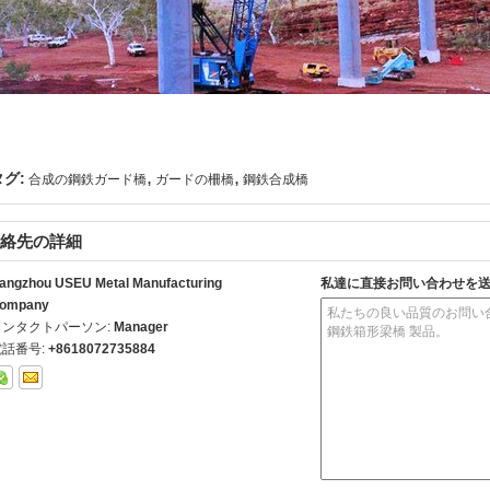
,
,
タグ:
合成の鋼鉄ガード橋
ガードの柵橋
鋼鉄合成橋
絡先の詳細
angzhou USEU Metal Manufacturing
私達に直接お問い合わせを
ompany
コンタクトパーソン:
Manager
電話番号:
+8618072735884