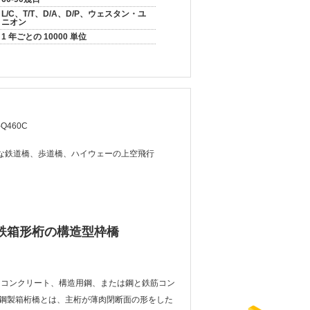
L/C、T/T、D/A、D/P、ウェスタン・ユ
ニオン
1 年ごとの 10000 単位
-Q460C
な鉄道橋、歩道橋、ハイウェーの上空飛行
鉄箱形桁の構造型枠橋
 コンクリート、構造用鋼、または鋼と鉄筋コン
鋼製箱桁橋とは、主桁が薄肉閉断面の形をした