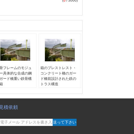
(
0
/ 3000)
骨フレームのモジュ
箱のプレストレスト・
ー具体的な合成の鋼
コンクリート橋のガー
ガード橋重い鉄骨構
ド橋前設計された鉄の
箱
トラス構造
前:
合成の鋼鉄ガード
名前:
桁鉄橋
学年:
Q345B-Q460C
年:
Q345B-Q460C
寸法:
標準
法:
標準
ブランド名:
FAMOUS
見積依頼
産地:
浙江省、中国
本土）
送って下さい