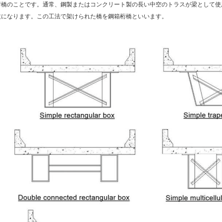
桁橋のことです。通常、鋼製またはコンクリート製の長い中空のトラスが梁として使
丈になります。この工法で架けられた橋を鋼箱桁橋といいます。