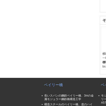
そ
横
一
標
b
学
寸
原
土
ベイリー橋
ベ
長いスパンの鋼鉄ベイリー橋、3mの金
モ
属モジュラー鋼鉄橋構造工学
リー
A5
構造スチールのベイリー橋、道のハイ