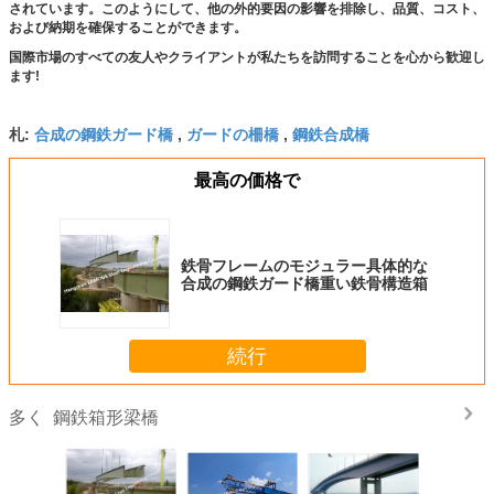
されています。このようにして、他の外的要因の影響を排除し、品質、コスト、
および納期を確保することができます。
国際市場のすべての友人やクライアントが私たちを訪問することを心から歓迎し
ます!
合成の鋼鉄ガード橋
ガードの柵橋
鋼鉄合成橋
札:
,
,
最高の価格で
鉄骨フレームのモジュラー具体的な
合成の鋼鉄ガード橋重い鉄骨構造箱
続行
鋼鉄箱形梁橋
多く