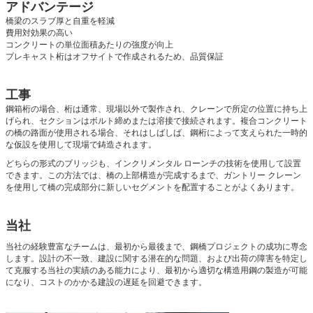
アドバンテージ
橋梁のスラブ厚と自重を軽減
費用対効果の高い
コンクリートの単位面積あたりの強度が向上
プレキャスト桁はオフサイトで作成されるため、品質保証
工事
鋼箱桁の場合、桁は通常、現場以外で製作され、クレーンで所定の位置に持ち上
げられ、セクションはボルト締めまたは溶接で接続されます。複合コンクリート
の橋の路面が使用される場合、それはしばしば、鋼桁によって支えられた一時的
な仮設を使用して現場で鋳造されます。
どちらの形式のブリッジも、インクリメンタル ローンチの技術を使用して設置
できます。この方法では、橋の上部構造が完成するまで、ガントリー クレーン
を使用して橋の完成​​部分に新しいセグメントを配置することがよくあります。
当社
当社の経験豊富なチームは、最初から最後まで、鋼橋プロジェクトの成功に専念
します。設計の不一致、建設に関する潜在的な問題、および出荷の障害を特定し
て克服する当社の実績のある能力により、最初から適切な構造用鋼の製造が可能
になり、コストのかかる建設の遅延を回避できます。