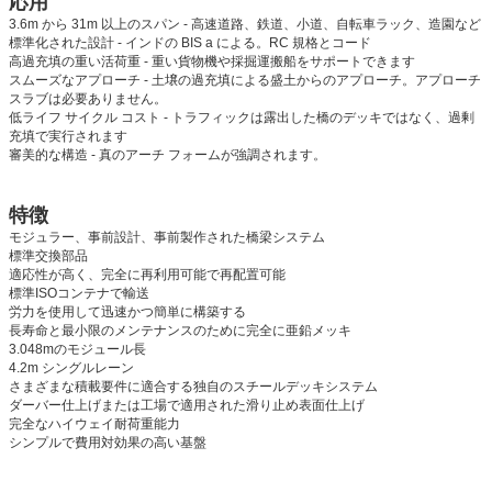
応用
3.6m から 31m 以上のスパン - 高速道路、鉄道、小道、自転車ラック、造園など
標準化された設計 - インドの BIS a による。RC 規格とコード
高過充填の重い活荷重 - 重い貨物機や採掘運搬船をサポートできます
スムーズなアプローチ - 土壌の過充填による盛土からのアプローチ。アプローチ
スラブは必要ありません。
低ライフ サイクル コスト - トラフィックは露出した橋のデッキではなく、過剰
充填で実行されます
審美的な構造 - 真のアーチ フォームが強調されます。
特徴
モジュラー、事前設計、事前製作された橋梁システム
標準交換部品
適応性が高く、完全に再利用可能で再配置可能
標準ISOコンテナで輸送
労力を使用して迅速かつ簡単に構築する
長寿命と最小限のメンテナンスのために完全に亜鉛メッキ
3.048mのモジュール長
4.2m シングルレーン
さまざまな積載要件に適合する独自のスチールデッキシステム
ダーバー仕上げまたは工場で適用された滑り止め表面仕上げ
完全なハイウェイ耐荷重能力
シンプルで費用対効果の高い基盤