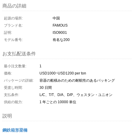
商品の詳細
起源の場所:
中国
ブランド名:
FAMOUS
証明:
ISO9001
モデル番号:
有名な200
お支払配送条件
最小注文数量:
1
価格:
USD1000~USD1200 per ton
パッケージの詳細:
容器の船積みのための耐航性のあるパッキング
受渡し時間:
30 日間
支払条件:
L/C、T/T、D/A、D/P、ウェスタン・ユニオン
供給の能力:
1 年ごとの 10000 単位
説明
鋼鉄箱形梁橋