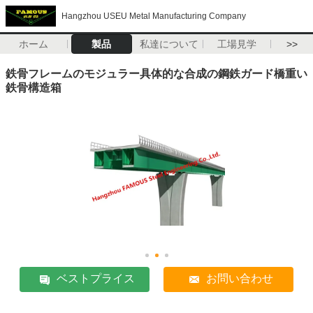
Hangzhou USEU Metal Manufacturing Company
ホーム
製品
私達について
工場見学
>>
鉄骨フレームのモジュラー具体的な合成の鋼鉄ガード橋重い
鉄骨構造箱
ベストプライス
お問い合わせ