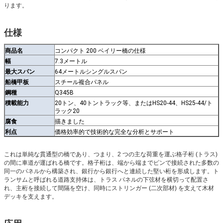
ります。
仕様
商品名
コンパクト 200 ベイリー橋の仕様
幅
7.3メートル
最大スパン
64メートルシングルスパン
船橋甲板
スチール複合パネル
鋼種
Q345B
積載能力
20トン、40トントラック等、またはHS20-44、HS25-44/ト
ラック20
腐食
描きました
利点
価格効率的で技術的な完全な分析とサポート
これは単純な貫通型の橋であり、つまり、2 つの主な荷重を運ぶ格子桁 (トラス)
の間に車道が運ばれる橋です。格子桁は、端から端までピンで接続された多数の
同一のパネルから構築され、銀行から銀行へと連続した堅い桁を形成します。ト
ランサムと呼ばれる道路支持体は、トラス パネルの下弦材を横切って配置さ
れ、主桁を接続して間隔を空け、同時にストリンガー (二次部材) を支えて木材
デッキを支えます。