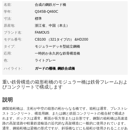
名前:
合成の鋼鉄ガード橋
学年:
Q345B-Q460C
寸法:
標準
原産地:
浙江省、中国（本土）
ブランド名:
FAMOUS
モデル番号:
CB100 （321タイプの） &HD200
タイプ:
モジュラーデッキ型組立鋼橋
応用:
一時的か永久的な鉄骨構造橋
色:
ライトグレー
ガードの柵橋
鋼鉄合成橋
ハイライト:
,
重い鉄骨構造の箱形桁橋のモジュラー橋は鉄骨フレームおよ
びコンクリートで構成します
説明
鋼製箱桁橋は、主桁が中空の箱形の桁からなる橋です。箱桁は通常、プレストレ
スト コンクリート、構造用鋼、または鋼と鉄筋コンクリートの複合材で構成さ
れます。ボックスは通常、断面が長方形または台形です。鋼製の箱桁橋は高速道
路の高架道路や軽量鉄道輸送の近代的な高架構造に一般的に使用されています。
通常、鋼箱桁橋は梁橋の形式ですが、斜張橋などにも箱桁が使用されることがあ