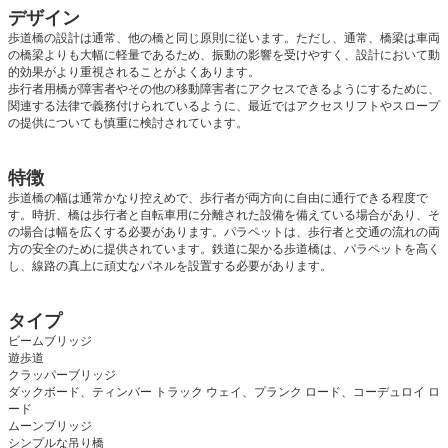
デザイン
歩道橋の設計は通常、他の橋と同じ原則に従います。ただし、通常、橋梁は車両
の橋梁よりも大幅に軽量であるため、振動の影響を受けやすく、設計において動
的効果がより重視されることがよくあります。
歩行者用橋が障害者やその他の移動障害者にアクセスできるようにするために、
関連する法律で義務付けられているように、最近ではアクセスリフトやスロープ
の提供についても慎重に検討されています。
特徴
歩道橋の幅は通常かなり控えめで、歩行者が両方向に自由に通行できる程度で
す。時折、橋は歩行者と自転車用に分離された設備を備えている場合があり、そ
の場合は幅を広くする必要があります。パラペットは、歩行者と交通の流れの両
方の安全のために提供されています。鉄道に架かる歩道橋は、パラペットを高く
し、線路の真上に頑丈なパネルを設置する必要があります。
タイプ
ビームブリッジ
遊歩道
クラッパーブリッジ
ダックボード、ティンバー トラック ウェイ、プランク ロード、コーデュロイ ロ
ード
ムーンブリッジ
シンプルな吊り橋