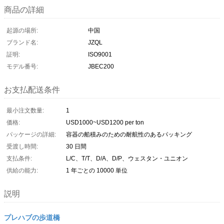
商品の詳細
起源の場所:
中国
ブランド名:
JZQL
証明:
ISO9001
モデル番号:
JBEC200
お支払配送条件
最小注文数量:
1
価格:
USD1000~USD1200 per ton
パッケージの詳細:
容器の船積みのための耐航性のあるパッキング
受渡し時間:
30 日間
支払条件:
L/C、T/T、D/A、D/P、ウェスタン・ユニオン
供給の能力:
1 年ごとの 10000 単位
説明
プレハブの歩道橋