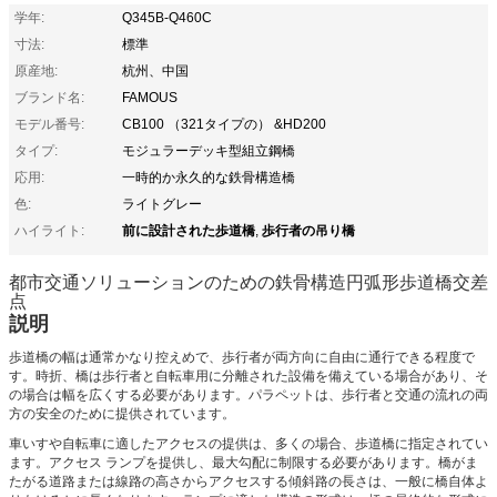
学年:
Q345B-Q460C
寸法:
標準
原産地:
杭州、中国
ブランド名:
FAMOUS
モデル番号:
CB100 （321タイプの） &HD200
タイプ:
モジュラーデッキ型組立鋼橋
応用:
一時的か永久的な鉄骨構造橋
色:
ライトグレー
前に設計された歩道橋
歩行者の吊り橋
ハイライト:
,
都市交通ソリューションのための鉄骨構造円弧形歩道橋交差
点
説明
歩道橋の幅は通常かなり控えめで、歩行者が両方向に自由に通行できる程度で
す。時折、橋は歩行者と自転車用に分離された設備を備えている場合があり、そ
の場合は幅を広くする必要があります。パラペットは、歩行者と交通の流れの両
方の安全のために提供されています。
車いすや自転車に適したアクセスの提供は、多くの場合、歩道橋に指定されてい
ます。アクセス ランプを提供し、最大勾配に制限する必要があります。橋がま
たがる道路または線路の高さからアクセスする傾斜路の長さは、一般に橋自体よ