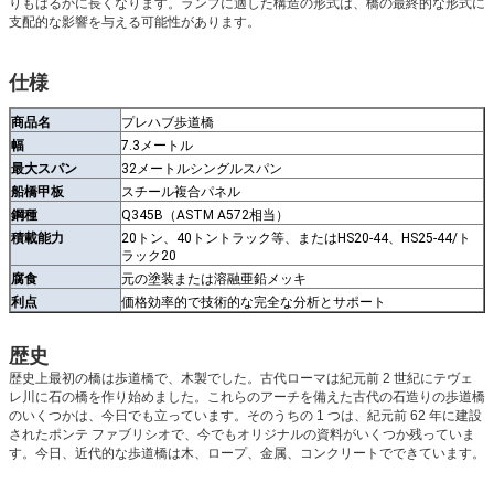
りもはるかに長くなります。ランプに適した構造の形式は、橋の最終的な形式に
支配的な影響を与える可能性があります。
仕様
商品名
プレハブ歩道橋
幅
7.3メートル
最大スパン
32メートルシングルスパン
船橋甲板
スチール複合パネル
鋼種
Q345B（ASTM A572相当）
積載能力
20トン、40トントラック等、またはHS20-44、HS25-44/ト
ラック20
腐食
元の塗装または溶融亜鉛メッキ
利点
価格効率的で技術的な完全な分析とサポート
歴史
歴史上最初の橋は歩道橋で、木製でした。古代ローマは紀元前 2 世紀にテヴェ
レ川に石の橋を作り始めました。これらのアーチを備えた古代の石造りの歩道橋
のいくつかは、今日でも立っています。そのうちの 1 つは、紀元前 62 年に建設
されたポンテ ファブリシオで、今でもオリジナルの資料がいくつか残っていま
す。今日、近代的な歩道橋は木、ロープ、金属、コンクリートでできています。