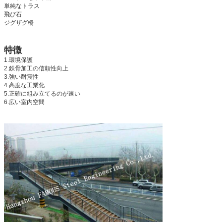
単純なトラス
飛び石
ジグザグ橋
特徴
1.環境保護
2.鉄骨加工の信頼性向上
3.強い耐震性
4.高度な工業化
5.正確に組み立てるのが速い
6.広い室内空間