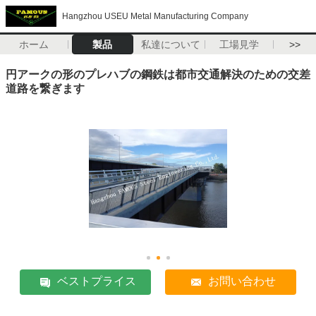
Hangzhou USEU Metal Manufacturing Company
ホーム
製品
私達について
工場見学
>>
円アークの形のプレハブの鋼鉄は都市交通解決のための交差
道路を繋ぎます
ベストプライス
お問い合わせ