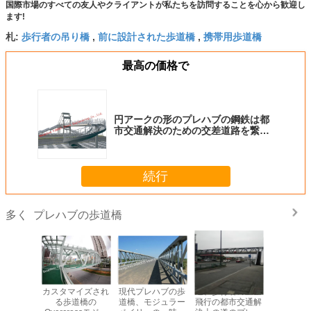
国際市場のすべての友人やクライアントが私たちを訪問することを心から歓迎し
ます!
歩行者の吊り橋
前に設計された歩道橋
携帯用歩道橋
札:
,
,
最高の価格で
円アークの形のプレハブの鋼鉄は都
市交通解決のための交差道路を繋ぎ
ます
続行
プレハブの歩道橋
多く
幅の前に設
カスタマイズされ
現代プレハブの歩
道、歩行者の上空
単一のス
歩道橋の
る歩道橋の
道橋、モジュラー
飛行の都市交通解
レハブ車