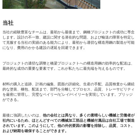
当社
当社の経験豊富なチームは、最初から最後まで、鋼橋プロジェクトの成功に専念
します。設計の不一致、建設に関する潜在的な問題、および輸送の障害を特定し
て克服する当社の実績のある能力により、最初から適切な構造用鋼の製造が可能
になり、費用のかかる建設の遅延を回避できます。
プロジェクトの適切な調整と橋梁プロジェクトへの構造用鋼の効率的な配送は、
最終的な成功の重要な要素です。これが私たちに最先端を与えるものです。
材料の購入と追跡、計画の編集、図面の詳細化、生産の手配、品質検査から継続
的な塗装、梱包、配送まで、部門を分離してプロセス、品質、トレーサビリティ
を厳密に管理し、完璧なベイリー/ビレイ/ベイリーを実現しています。ブリッジ
ができる。
最後に強調したいのは、
他の会社とは異なり、多くの素晴らしい機械と労働者が
社内にいるため、ほとんどすべての機械加工部品と機械付属品は自社工場で製造
されています。このようにして、他の外的要因の影響を排除し、品質、コスト、
および納期を確保することができます。