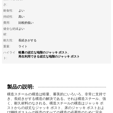
さ:
耐食性:
よい
持続性:
高い
費用:
比較的低い
健全な絶縁
よい
材:
耐久性:
長続きがする
重量:
ライト
軽量の頑丈な地階のジャッキ ポスト
ハイライ
,
再生利用できる頑丈な地階のジャッキ ポスト
ト:
製品の説明:
構造スチールの構造は軽量、審美的にいろいろ、非常に支持で
き、長続きがする構造の解決である。それは構造スチール、強
く、耐久材料のなされる。構造スチールの構造はジャッキ ポ
ストからの頑丈なジャッキ ポスト、床のジャッキ ポストおよ
び鋼鉄ポストへの販売のすべての構造の必要性のために完全、