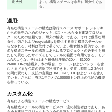
耐火性
よい。構造スチールは非常に耐火性であ
る。
適用:
有名な構造スチールの構造は除行スペース サポート ジャッキ
からの販売のためのジャッキ ポストへあらゆる建築プロジェ
クトのための信頼でき、耐久の解決、である。それは優秀な耐
食性、強さおよびrecyclabilityを提供する高力構造スチールか
らなされる。材料は取付け易くで、よい耐食性を提供する。有
名な構造スチールの構造はあらゆるプロジェクトの必要性を満
たして異なったサイズそしてモデルの範囲で利用できる、モデ
ルAのような。それはまた最低順序量の20と、$1000-
2600/TONの値幅来、木の場合、カートンおよびパレットを含
むさまざまな包装の選択で利用できる。受渡し時間は2-3か月
の間に変わり、支払の言葉はD/A、D/P、L/CおよびT/T.を含ん
でいる。さらに、有名1年ごとの100000トン以上の供給の機能
を持っている。
カスタム化:
有名による構造スチールの構造サービス
有名構造スチールの構造サービスの一流の製造者はであり、あ
らゆる建設プロジェクトのための良質および費用効果が大きい