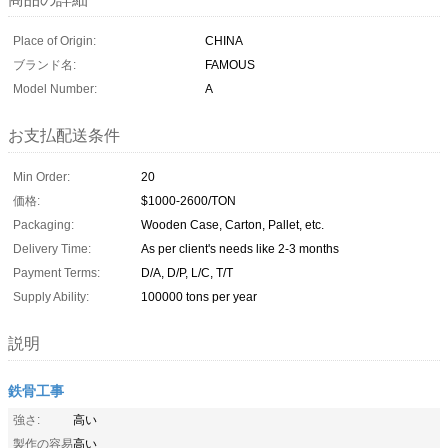
Place of Origin:
CHINA
ブランド名:
FAMOUS
Model Number:
A
お支払配送条件
Min Order:
20
価格:
$1000-2600/TON
Packaging:
Wooden Case, Carton, Pallet, etc.
Delivery Time:
As per client's needs like 2-3 months
Payment Terms:
D/A, D/P, L/C, T/T
Supply Ability:
100000 tons per year
説明
鉄骨工事
強さ:
高い
製作の容易
高い