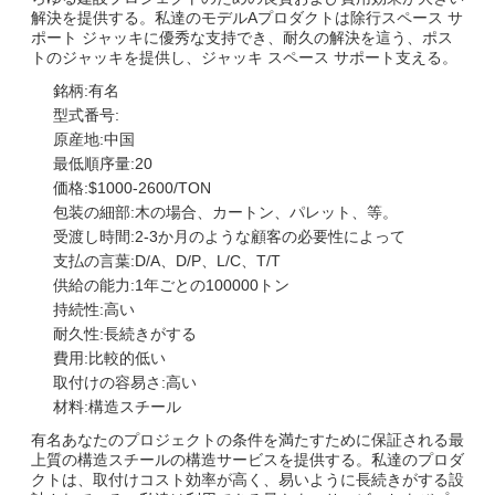
解決を提供する。私達のモデルAプロダクトは除行スペース サ
ポート ジャッキに優秀な支持でき、耐久の解決を這う、ポス
トのジャッキを提供し、ジャッキ スペース サポート支える。
銘柄:有名
型式番号:
原産地:中国
最低順序量:20
価格:$1000-2600/TON
包装の細部:木の場合、カートン、パレット、等。
受渡し時間:2-3か月のような顧客の必要性によって
支払の言葉:D/A、D/P、L/C、T/T
供給の能力:1年ごとの100000トン
持続性:高い
耐久性:長続きがする
費用:比較的低い
取付けの容易さ:高い
材料:構造スチール
有名あなたのプロジェクトの条件を満たすために保証される最
上質の構造スチールの構造サービスを提供する。私達のプロダ
クトは、取付けコスト効率が高く、易いように長続きがする設