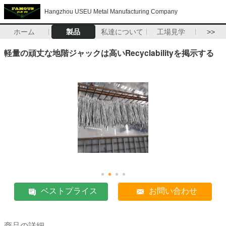
Hangzhou USEU Metal Manufacturing Company
ホーム
製品
私達について
工場見学
>>
軽量の頑丈な地階ジャックは高いRecyclabilityを掲示する
ベストプライス
お問い合わせ
商品の詳細