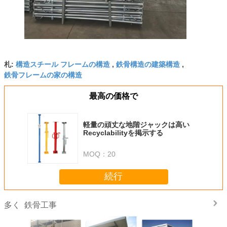
構造スチール フレームの構造
鉄骨構造の建築構造
札:
,
,
鉄骨フレームの家の構造
最高の価格で
軽量の頑丈な地階ジャックは高い
Recyclabilityを掲示する
MOQ：
20
続行
鉄骨工事
多く