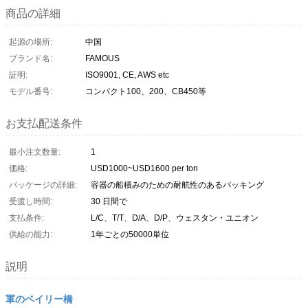
商品の詳細
起源の場所:
中国
ブランド名:
FAMOUS
証明:
ISO9001, CE, AWS etc
モデル番号:
コンパクト100、200、CB450等
お支払配送条件
最小注文数量:
1
価格:
USD1000~USD1600 per ton
パッケージの詳細:
容器の船積みのための耐航性のあるパッキング
受渡し時間:
30 日間で
支払条件:
L/C、T/T、D/A、D/P、ウェスタン・ユニオン
供給の能力:
1年ごとの50000単位
説明
軍のベイリー橋