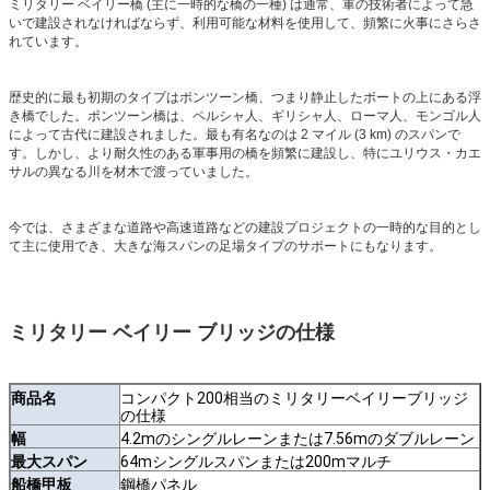
ミリタリー ベイリー橋 (主に一時的な橋の一種) は通常、軍の技術者によって急
いで建設されなければならず、利用可能な材料を使用して、頻繁に火事にさらさ
れています。
歴史的に最も初期のタイプはポンツーン橋、つまり静止したボートの上にある浮
き橋でした。ポンツーン橋は、ペルシャ人、ギリシャ人、ローマ人、モンゴル人
によって古代に建設されました。最も有名なのは 2 マイル (3 km) のスパンで
す。しかし、より耐久性のある軍事用の橋を頻繁に建設し、特にユリウス・カエ
サルの異なる川を材木で渡っていました。
今では、さまざまな道路や高速道路などの建設プロジェクトの一時的な目的とし
て主に使用でき、大きな海スパンの足場タイプのサポートにもなります。
ミリタリー ベイリー ブリッジの仕様
商品名
コンパクト200相当のミリタリーベイリーブリッジ
の仕様
幅
4.2mのシングルレーンまたは7.56mのダブルレーン
最大スパン
64mシングルスパンまたは200mマルチ
船橋甲板
鋼橋パネル