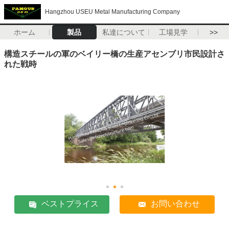
Hangzhou USEU Metal Manufacturing Company
ホーム
製品
私達について
工場見学
>>
構造スチールの軍のベイリー橋の生産アセンブリ市民設計さ
れた戦時
ベストプライス
お問い合わせ