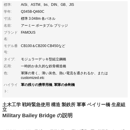
標準:
AiSi、ASTM、bs、DIN、GB、JIS
学年:
Q345B-Q460C
寸法:
標準 3.048m 各パネル
名前:
アーミー ポータブル ブリッジ
ブランド
FAMOUS
名:
モデル番
CB100＆CB200 CB450など
号:
タイプ:
モジュラーデッキ型組立鋼橋
応用:
一時的か永久的な鉄骨構造橋
色:
軍隊の青く、薄い灰色、熱い電流を通されるか、または
customized.etc
軍の残りの携帯用橋
軍隊の余剰橋
ハイライ
,
ト:
土木工学 戦時緊急使用 構造 製鉄所 軍事 ベイリー橋 生産組
立
Military Bailey Bridge の説明