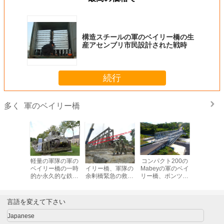
構造スチールの軍のベイリー橋の生
産アセンブリ市民設計された戦時
続行
軍のベイリー橋
多く
された軍
軽量の軍隊の軍の
モジュラー軍のベ
コンパクト200の
軍隊の使
携帯用橋
ベイリー橋の一時
イリー橋、軍隊の
Mabeyの軍のベイ
めの現代
鉄の市民
的か永久的な鉄骨
余剰橋緊急の救助
リー橋、ポンツー
ていた軍
造
構造の合成物のパ
の鉄骨構造の構造
ン進水の鼻を持つ
造の一時
ネル
携帯用橋軍隊
リー
言語を変えて下さい
Japanese