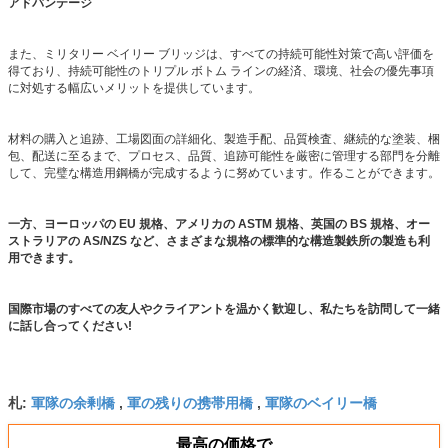
アドバンテージ
また、ミリタリー ベイリー ブリッジは、すべての持続可能性対策で高い評価を
得ており、持続可能性のトリプル ボトム ラインの経済、環境、社会の優先事項
に対処する幅広いメリットを提供しています。
材料の購入と追跡、工場図面の詳細化、製造手配、品質検査、継続的な塗装、梱
包、配送に至るまで、プロセス、品質、追跡可能性を厳密に管理する部門を分離
して、完璧な構造用鋼橋が完成するように努めています。作ることができます。
一方、ヨーロッパの EU 規格、アメリカの ASTM 規格、英国の BS 規格、オー
ストラリアの AS/NZS など、さまざまな規格の標準的な構造製鉄所の製造も利
用できます。
国際市場のすべての友人やクライアントを温かく歓迎し、私たちを訪問して一緒
に話し合ってください!
軍隊の余剰橋
軍の残りの携帯用橋
軍隊のベイリー橋
札:
,
,
最高の価格で