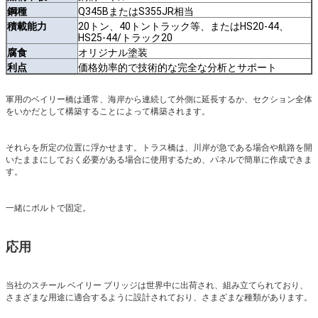
鋼種
Q345BまたはS355JR相当
積載能力
20トン、40トントラック等、またはHS20-44、
HS25-44/トラック20
腐食
オリジナル塗装
利点
価格効率的で技術的な完全な分析とサポート
軍用のベイリー橋は通常、海岸から連続して外側に延長するか、セクション全体
をいかだとして構築することによって構築されます。
それらを所定の位置に浮かせます。トラス橋は、川岸が急である場合や航路を開
いたままにしておく必要がある場合に使用するため、パネルで簡単に作成できま
す。
一緒にボルトで固定。
応用
当社のスチール ベイリー ブリッジは世界中に出荷され、組み立てられており、
さまざまな用途に適合するように設計されており、さまざまな種類があります。