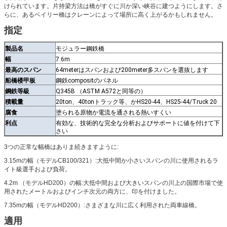
けられています。片持梁方法は橋がすぐに川か深い峡谷に建つようにします。さ
らに、あるベイリー橋はクレーンによって場所に高く上がるかもしれません。
指定
製品名
モジュラー鋼鉄橋
幅
7.6m
最高のスパン
64meterはスパンおよび200meter多スパンを選抜します
船橋楼甲板
鋼鉄compositのパネル
鋼鉄等級
Q345B （ASTM A572と同等の）
積載量
20ton、40tonトラック等、かHS20-44、HS25-44/Truck 20
腐食
塗られる原物か電流を通される熱いすくい
利点
有効な、技術的な完全な分析およびサポートに値を付けて下
さい
3つの正常な幅橋はありま続きますように:
3.15mの幅（モデルCB100/321）:大抵中間か小さいスパンの川に使用されるラ
イト級選手および負荷。
4.2m （モデルHD200）の幅:大抵中間および大きいスパンの川上の国際市場で使
用されたメートルおよびインチ次元の両方に、印を付けました。
7.35mの幅（モデルHD200）:さまざまな川に広く利用された両車線橋。
適用