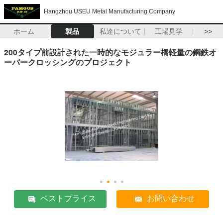
Hangzhou USEU Metal Manufacturing Company
ホーム
製品
私達について
工場見学
>>
200タイプ前設計された一時的なモジュラー橋軽量の鋼鉄オ
ーバークロッシングのプロジェクト
ベストプライス
お問い合わせ