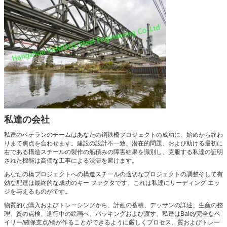
私達の会社
私達のベテランのチームはあなたの鋼鉄橋プロジェクトの成功に、始めから終わ
りまで焦点を合わせます。建設の設計不一致、潜在的問題、および助ける最初に
右である構造スチールの製作の船積みの障害結果を識別し、克服する私達の証明
された機能は高価な工事による渋滞を避けます。
あなたの橋プロジェクトへの構造スチールの適切なプロジェクトの調整そして有
効な配達は最終的な成功のキー ファクタです。これは私達にリーディング エッ
ジを与えるものがです。
物質的な購入およびトレーシングから、計画の蓄積、デッサンの詳述、生産の整
理、質の点検、進行中の絵画へ、パッキングおよび渡す、私達はBaley完全なベ
イリー/確保支点/橋が作ることができるように厳しくプロセス、質およびトレー