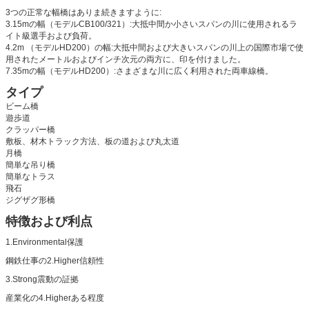
3つの正常な幅橋はありま続きますように:
3.15mの幅（モデルCB100/321）:大抵中間か小さいスパンの川に使用されるラ
イト級選手および負荷。
4.2m （モデルHD200）の幅:大抵中間および大きいスパンの川上の国際市場で使
用されたメートルおよびインチ次元の両方に、印を付けました。
7.35mの幅（モデルHD200）:さまざまな川に広く利用された両車線橋。
タイプ
ビーム橋
遊歩道
クラッパー橋
敷板、材木トラック方法、板の道および丸太道
月橋
簡単な吊り橋
簡単なトラス
飛石
ジグザグ形橋
特徴および利点
1.Environmental保護
鋼鉄仕事の2.Higher信頼性
3.Strong震動の証拠
産業化の4.Higherある程度