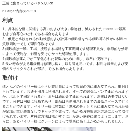
正確に集まっているべき5.Quick
6.Larger内部スペース
利点
1。具体的な橋に関連する高力および大きい剛さは、減らされたtrabecular最高
および自尊心のどれである場合もあります
2。仮定と比較される作動状態および計算の鋼鉄橋を作る鋼鉄等方性がの材料の
質原因均一そして弾性係数はです、
3.鋼鉄橋は一般に工場、接続する場所を工事期間です処理不足分、季節的な効果
によって便利な、影響を受けなかった処理使用します。
4.鋼鉄橋は運んでが工業化された製造のために適し、非常に便利です。
5.長い寿命がある鋼鉄橋は修理し易く、取り替え易いです。材料は軽量および安
価のリサイクルされた部品、である場合もあります。
取付け
ほとんどのベイリー橋は小さい乗組員によって数日の内に組み立てられ、取付け
られています。共通手用具は利用されます。すべての関係はピンで止められます
か、ボルトで固定されるか、または締め金で止められます。溶接は必要ではない
です。分解は同様に容易であり、部品は再使用されるまでの最低スペースで貯え
ることができます。ベイリー橋は頻繁に「進水の鼻」とともに組み立てられた橋
が足場か重い装置なしでギャップを渡って、転がる片持梁進水方法によって取付
けられています。片持梁方法は橋がすぐに川か深い峡谷に建つようにします。さ
らに、あるベイリー橋はクレーンによって場所に高く上がるかもしれません。