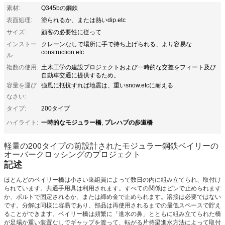
素材:
Q345bの鋼鉄
表面処理:
塗られるか、または熱いdip.etc
サイズ:
顧客の必要性に従って
インストー
クレーンなしで場所に手で持ち上げられる、より容易な
construction.etc
ル:
複数の使用:
土木工学の建設プロジェクトおよび一時的な交差をフィート及び
自動車交通に提供するため。
容量を運び
強風に抵抗すれば地震は、重いsnow.etcに耐える
なさい:
タイプ:
200タイプ
一時的なモジュラー橋
プレハブの歩道橋
ハイライト:
,
軽量の200タイプの前設計されたモジュラー鋼鉄ベイリーの
オーバークロッシングのプロジェクト
記述
ほとんどのベイリー橋は小さい乗組員によって数日の内に組み立てられ、取付け
られています。共通手用具は利用されます。すべての関係はピンで止められます
か、ボルトで固定されるか、または締め金で止められます。溶接は必要ではない
です。分解は同様に容易であり、部品は再使用されるまでの最低スペースで貯え
ることができます。ベイリー橋は頻繁に「進水の鼻」とともに組み立てられた橋
が足場か重い装置なしでギャップを渡って、転がる片持梁進水方法によって取付