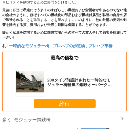
サビリティを制御するために部門を分けました。
最後に私達は
私達にそう多くのすばらしい機械および労働者が中あるのでない他
の会社のように、ほぼすべての機械化の部品および機械付属品が私達の自身の店
で製造される
ことを強調することを望みます
。このように、他の外部の要因の影
響を除去する質、費用および受渡し時間は保障することができます。
暖かく私達を訪問するために国際市場からのすべての友人そして顧客を歓迎して
下さい!
一時的なモジュラー橋
プレハブの歩道橋
プレハブ車橋
札:
,
,
最高の価格で
200タイプ前設計された一時的なモ
ジュラー橋軽量の鋼鉄オーバークロ
ッシングのプロジェクト
続行
モジュラー鋼鉄橋
多く