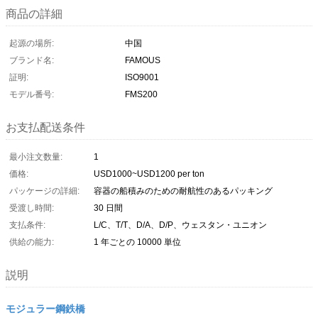
商品の詳細
起源の場所:
中国
ブランド名:
FAMOUS
証明:
ISO9001
モデル番号:
FMS200
お支払配送条件
最小注文数量:
1
価格:
USD1000~USD1200 per ton
パッケージの詳細:
容器の船積みのための耐航性のあるパッキング
受渡し時間:
30 日間
支払条件:
L/C、T/T、D/A、D/P、ウェスタン・ユニオン
供給の能力:
1 年ごとの 10000 単位
説明
モジュラー鋼鉄橋