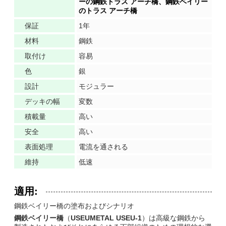
ーの鋼鉄トラス アーチ橋、鋼鉄ベイリー
のトラス アーチ橋
保証
1年
材料
鋼鉄
取付け
容易
色
銀
設計
モジュラー
デッキの幅
変数
積載量
高い
安全
高い
表面処理
電流を通される
維持
低速
適用:
鋼鉄ベイリー橋の塗布およびシナリオ
鋼鉄ベイリー橋
（
USEUMETAL USEU-1
）は高級な鋼鉄から