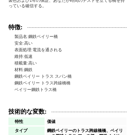
製色および1年の保証、あなたが時間のテストを立てる橋を持
っている確信する。
特徴:
製品名:鋼鉄ベイリー橋
安全:高い
表面処理:電流を通される
維持:低速
積載量:高い
材料:鋼鉄
鋼鉄ベイリー トラス スパン橋
鋼鉄ベイリー トラス跨線橋橋
ベイリー鋼鉄トラス橋
技術的な変数:
特性
価値
タイプ
鋼鉄ベイリーのトラス跨線橋橋、ベイリ