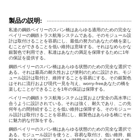
製品の説明:
私達の鋼鉄ベイリーのスパン橋はあらゆる適用のための完全な
ベイリーの鋼鉄トラス航海システムである。そのモジュール設
計は取付けることを容易にし、最低の努力のあなたの橋を楽し
むことができることを低い維持は意味する。それはなめらかな
銀製色で利用でき、私達はあなたの満足を保障するために1年
の保証を提供する。
鋼鉄ベイリーのスパン橋はあらゆる状態のための完全な選択で
ある。それは最高の耐久性および便利のために設計され、モジ
ュール設計は取付け、維持することを容易にする。その銀製色
はそれに流行および現代一見を与え、worry-freeあなたの橋を
楽しむことができることを1年の保証は保障する。
ベイリーの鋼鉄トラス航海システムは質および安全の高水準に
合うように設計されている。それは強く、耐久であり、この先
何年もの間持続することを低い維持は保障する。そのモジュー
ル設計は取付けることを容易にし、銀製色はあらゆる橋にそれ
に魅力的な付加をする。
鋼鉄ベイリーのスパン橋はあらゆる状態のための完全な選択で
ある。モジュール設計を使うと、容易な取付け、低い維持、銀