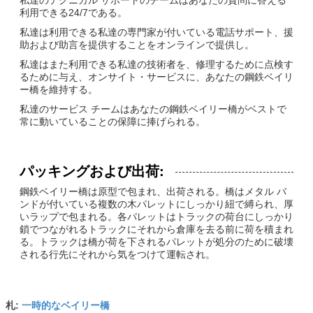
利用できる24/7である。
私達は利用できる私達の専門家が付いている電話サポート、援
助および助言を提供することをオンラインで提供し。
私達はまた利用できる私達の技術者を、修理するために点検す
るために与え、オンサイト・サービスに、あなたの鋼鉄ベイリ
ー橋を維持する。
私達のサービス チームはあなたの鋼鉄ベイリー橋がベストで
常に動いていることの保障に捧げられる。
パッキングおよび出荷:
鋼鉄ベイリー橋は原型で包まれ、出荷される。橋はメタル バ
ンドが付いている複数の木パレットにしっかり紐で縛られ、厚
いラップで包まれる。各パレットはトラックの荷台にしっかり
鎖でつながれるトラックにそれから倉庫を去る前に荷を積まれ
る。トラックは橋が荷を下されるパレットが処分のために破壊
される行先にそれから気をつけて運転され。
一時的なベイリー橋
札: