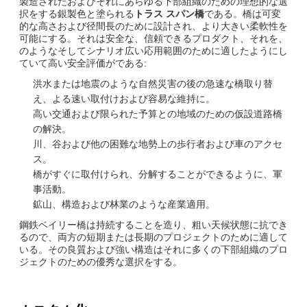
製造されたおよびそれにあらゆる下部組織のための理想的な選
択をする銀製色と塗られる
トラス スパン橋
である。橋は可変
的な高さおよび径間長のために設計され、より大きい柔軟性を
可能にする。それは安全な、信頼できるプロダクト、それを、
のようなそしてシナリオ広い応用範囲のために適したようにし
ていて高い安全評価がである:
洪水または地震のような自然災害の後の急速な橋取り替
え、よる速い取付けおよび容易な維持に。
高い交通および限られた予算との地域のための仮設道路橋
の解決。
川、谷および他の困難な地勢上の歩行者および車のアクセ
ス。
橋がすぐに取付けられ、分解することができるように、軍
事活動。
鉱山、構造および林業のような産業適用。
鋼鉄ベイリー橋は持続することを造り、粗い天候状態に抗でき
るので、両方の短期または長期のプロジェクトのために適して
いる。その良質および強い構造はそれに多くの下部組織のプロ
ジェクトのための優秀な選択をする。