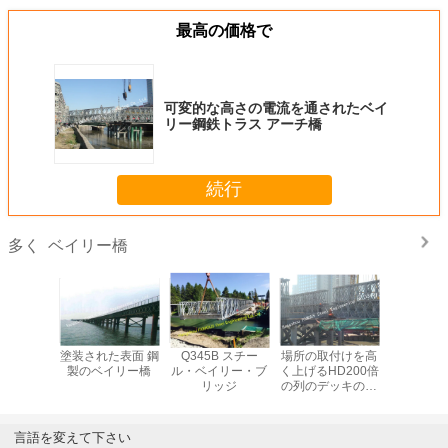
最高の価格で
可変的な高さの電流を通されたベイ
リー鋼鉄トラス アーチ橋
続行
ベイリー橋
多く
製 ベイリ
塗装された表面 鋼
Q345B スチー
場所の取付けを高
オーダー
 橋
製のベイリー橋
ル・ベイリー・ブ
く上げるHD200倍
ザイン 鋼
リッジ
の列のデッキのタ
ー
イプ モジュラー鋼
鉄ベイリー橋
言語を変えて下さい