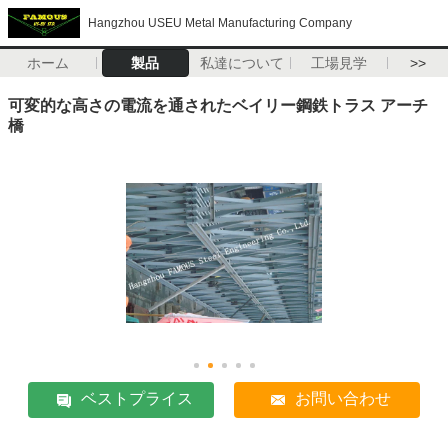
Hangzhou USEU Metal Manufacturing Company
ホーム
製品
私達について
工場見学
>>
可変的な高さの電流を通されたベイリー鋼鉄トラス アーチ
橋
ベストプライス
お問い合わせ