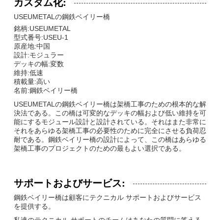
カスタム化:
USEUMETALの鋼鉄ベイリー橋
銘柄:USEUMETAL
型式番号:USEU-1
原産地:中国
設計:モジュラー
デッキの幅:変数
維持:低速
積載量:高い
名前:鋼鉄ベイリー橋
USEUMETALの鋼鉄ベイリー橋は架橋工事のための根本的な解
決法である。この橋は可変的なデッキの幅および低い維持を可
能にするモジュール設計と設計されている。それはまた非常に
それをあらゆる架橋工事の必要性のために完全にさせる負荷忍
耐である。鋼鉄ベイリー橋の設計によって、この橋はあらゆる
架橋工事のプロジェクトのための最もよい選択である。
サポートおよびサービス:
鋼鉄ベイリー橋は顧客にテクニカル サポートおよびサービス
を提供する。
私達のテクニカル サポートのチームはあなたの質問に答える