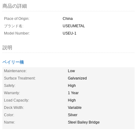
商品の詳細
Place of Origin:
China
ブランド名:
USEUMETAL
Model Number:
USEU-1
説明
ベイリー橋
Maintenance:
Low
Surface Treatment:
Galvanized
Safety:
High
Warranty:
1 Year
Load Capacity:
High
Deck Width:
Variable
Color:
Silver
Name:
Steel Bailey Bridge