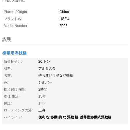
Place of Origin:
China
ブランド名:
USEU
Model Number:
F005
説明
携帯用浮桟橋
負荷軸受け:
20 トン
材料:
アルミ合金
名前:
持ち運び可能な浮動橋
色:
シルバー
据え付け時間:
2時間
奉仕 生活:
15年
保証:
1 年
ローディングの港:
上海
便利 な 移動 的 な 浮動 橋
携帯型移動式浮動橋
ハイライト:
,