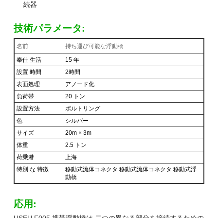
続器
技術パラメータ:
名前
持ち運び可能な浮動橋
奉仕 生活
15 年
設置 時間
2時間
表面処理
アノード化
負荷帯
20 トン
設置方法
ボルトリング
色
シルバー
サイズ
20m × 3m
体重
2.5 トン
荷乗港
上海
特別 な 特徴
移動式流体コネクタ 移動式流体コネクタ 移動式浮
動橋
応用:
USEU F005 携帯浮動橋は,二つの異なる部分を接続するための