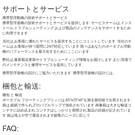
サポートとサービス
携帯型浮動橋の技術サポートとサービス
携帯型浮遊橋の技術サポートとサービスを提供します. サービスチームは,インス
トール,トラブルシューティング,および製品のメンテナンスをサポートするため
に利用できます.
当社は,お客様に優れたサービスを提供することにコミットしています. 当社のチ
ームは,お客様が持つ質問に24/7対応しています.我々はあなたのポータブル浮動
橋のパフォーマンスを最大化するためにここにいます.
弊社は,最新製品更新やトラブルシューティング情報をお届けします.また,現場で
のメンテナンスと修理サービスを提供しています.
携帯型浮遊橋の設計にご協力いただきます. 携帯型浮遊橋の設計には,
梱包と輸送:
梱包 と 輸送
ポータブル フローティングブリッジは,65"x25"x6"を測る個別箱で出荷されます.
箱は,紙紙で作られ,2"のバブルラップで強化されています.画像箱は大きな輸送コ
ンテナに詰め込まれ,コンテナはしっかりと密閉され,製品の詳細が記されていま
す.箱は地上や空で運送されます顧客のニーズに応じて
FAQ: