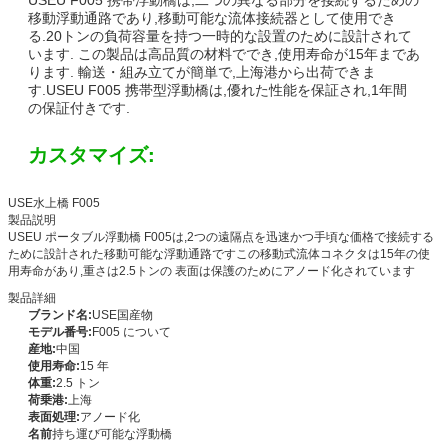
移動浮動通路であり,移動可能な流体接続器として使用でき
る.20トンの負荷容量を持つ一時的な設置のために設計されて
います. この製品は高品質の材料ででき,使用寿命が15年まであ
ります. 輸送・組み立てが簡単で,上海港から出荷できま
す.USEU F005 携帯型浮動橋は,優れた性能を保証され,1年間
の保証付きです.
カスタマイズ:
USE水上橋 F005
製品説明
USEU ポータブル浮動橋 F005は,2つの遠隔点を迅速かつ手頃な価格で接続する
ために設計された移動可能な浮動通路ですこの移動式流体コネクタは15年の使
用寿命があり,重さは2.5トンの 表面は保護のためにアノード化されています
製品詳細
ブランド名:
USE国産物
モデル番号:
F005 について
産地:
中国
使用寿命:
15 年
体重:
2.5 トン
荷乗港:
上海
表面処理:
アノード化
名前
持ち運び可能な浮動橋