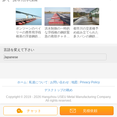
ingのベイ
ポンツーンのベイ
洪水制御の一時的
都市川の交差橋予
道のハイ
ネルのポ
リーの携帯用浮桟
な浮桟橋の鋼鉄緊
め組み立てられた
管理から
の浮桟橋
橋港の浮遊鋼鉄プ
急の救助チャネル
多スパンの鋼鉄ベ
帯用浮桟
チールは
ラットホームのモ
JISの標準
イリーの長距離構
ルの
ボートで
ジュラー デッキ
造
れます
言語を変えて下さい
Japanese
ホーム
|
私達について
|
お問い合わせ
|
地図
|
Privacy Policy
デスクトップの眺め
Copyright © 2019 - 2026 Hangzhou USEU Metal Manufacturing Company.
All rights reserved.
チャット
見積依頼