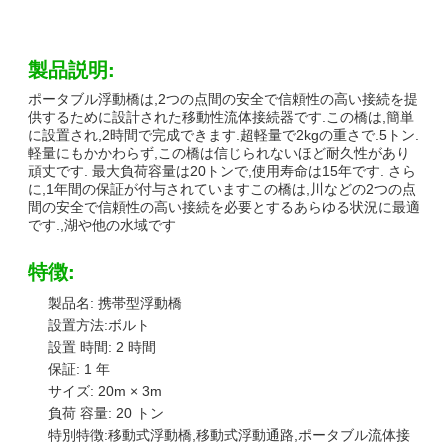
製品説明:
ポータブル浮動橋は,2つの点間の安全で信頼性の高い接続を提
供するために設計された移動性流体接続器です.この橋は,簡単
に設置され,2時間で完成できます.超軽量で2kgの重さで.5トン.
軽量にもかかわらず,この橋は信じられないほど耐久性があり
頑丈です. 最大負荷容量は20トンで,使用寿命は15年です. さら
に,1年間の保証が付与されていますこの橋は,川などの2つの点
間の安全で信頼性の高い接続を必要とするあらゆる状況に最適
です.,湖や他の水域です
特徴:
製品名: 携帯型浮動橋
設置方法:ボルト
設置 時間: 2 時間
保証: 1 年
サイズ: 20m × 3m
負荷 容量: 20 トン
特別特徴:移動式浮動橋,移動式浮動通路,ポータブル流体接