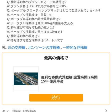
Q: 携帯浮動橋のブランド名とモデル番号は?
A: ブランド名はUSEUで,モデル番号はF005.
Q: ポータブル フローティングブリッジはどこで製造されていますか?
A: ポータブル浮動橋は中国製です
Q: ポータブル浮動橋の最大重量容量は?
A: ポータブル浮動橋は最大500kgの重量を支える.
Q: 持ち運び可能な浮動橋の重さは?
A: ポータブル浮動橋の重さは 約10kgです
Q: 携帯浮動橋の長さは?
A: 持ち運び可能な浮動橋は6メートルです
川の交差橋
ポンツーンの浮桟橋
一時的な浮桟橋
札:
,
,
最高の価格で
便利な移動式浮動橋 設置時間 2時間
15年 使用寿命
続行
携帯用浮桟橋
多く