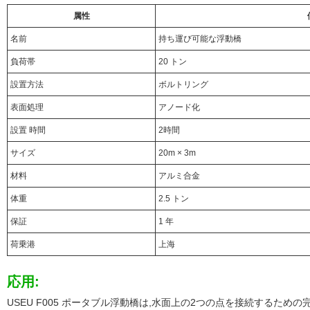
属性
名前
持ち運び可能な浮動橋
負荷帯
20 トン
設置方法
ボルトリング
表面処理
アノード化
設置 時間
2時間
サイズ
20m × 3m
材料
アルミ合金
体重
2.5 トン
保証
1 年
荷乗港
上海
応用:
USEU F005 ポータブル浮動橋は,水面上の2つの点を接続するため