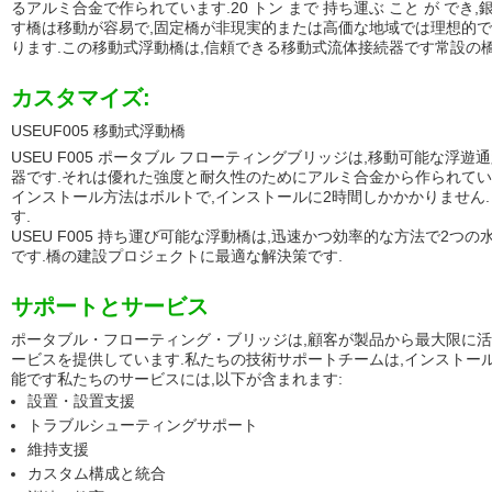
るアルミ合金で作られています.20 トン まで 持ち運ぶ こと が でき,銀色
す橋は移動が容易で,固定橋が非現実的または高価な地域では理想的です
ります.この移動式浮動橋は,信頼できる移動式流体接続器です常設の
カスタマイズ:
USEUF005 移動式浮動橋
USEU F005 ポータブル フローティングブリッジは,移動可能な浮
器です.それは優れた強度と耐久性のためにアルミ合金から作られていま
インストール方法はボルトで,インストールに2時間しかかかりません
す.
USEU F005 持ち運び可能な浮動橋は,迅速かつ効率的な方法で2
です.橋の建設プロジェクトに最適な解決策です.
サポートとサービス
ポータブル・フローティング・ブリッジは,顧客が製品から最大限に
ービスを提供しています.私たちの技術サポートチームは,インストール
能です私たちのサービスには,以下が含まれます:
設置・設置支援
トラブルシューティングサポート
維持支援
カスタム構成と統合