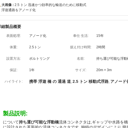
大画像 :
2.5 トン 迅速かつ効率的な輸送のために移動式
浮遊通路をアノード化
詳細製品概要
表面処理:
アノード化
奉仕 生活:
15年
体重:
2.5トン
据え付け時間:
2時間
設置方法:
ボルトリング
名前:
持ち運び可能な浮動
保証:
1年
サイズ:
20m × 3m
携帯 浮遊 橋 の 通過 道
2.5 トン 移動式浮路
アノード
ハイライト:
,
,
製品説明:
について
持ち運び可能な浮動橋
流体コンネクタは,ギャップや水路を
に設計された革新的な流体コンネクタです. 独特のデザインにより,簡