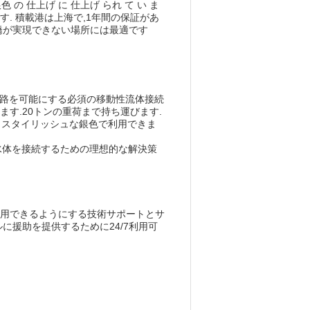
 の 仕上げ に 仕上げ られ て い ま
. 積載港は上海で,1年間の保証があ
橋が実現できない場所には最適です
遊通路を可能にする必須の移動性流体接続
す.20トンの重荷まで持ち運びます.
. スタイリッシュな銀色で利用できま
つの水体を接続するための理想的な解決策
活用できるようにする技術サポートとサ
に援助を提供するために24/7利用可