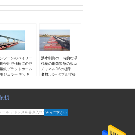
ンツーンのベイリー
洪水制御の一時的な浮
携帯用浮桟橋港の浮
桟橋の鋼鉄緊急の救助
鋼鉄プラットホーム
チャネルJISの標準
モジュラー デッキ
名前:
ポータブル浮橋
法:
標準
原産地:
杭州、中国
産地:
杭州、中国
ブランド名:
FAMOUS
ランド名:
FAMOUS
モデル番号:
CB100
デル番号:
CB100
（321タイプの）
依頼
321タイプの）
&HD200
HD200
送って下さい