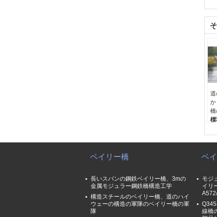
そ
道
か
橋
標
B
A
学
寸
ベイリー橋
ベイ
ス
原
長いスパンの鋼鉄ベイリー橋、3mの
モジ
金属モジュラー鋼鉄橋構造工学
イリー
A5
構造スチールのベイリー橋、道のハイ
ウェーの構造の軍隊のベイリー橋の軍
Q3
隊
線橋