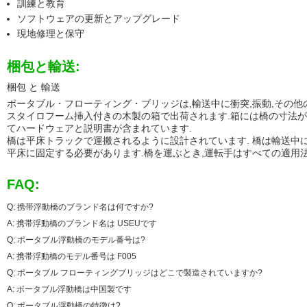
訓練と教育
ソフトウェアの更新とアップグレード
現地修理と保守
梱包と輸送:
梱包 と 輸送
ポータブル・フローティング・ブリッジは,輸送中に衝突,振動,その他
スタイロフーム挿入付きの木製の箱で出荷されます.箱には橋の寸法
てハードウェアと説明書が含まれています.
橋は平床トラックで運搬されるように設計されています. 橋は輸送中
平床に固定する必要があります.橋を運ぶとき,運転手はすべての適用法
FAQ:
Q: 携帯浮動橋のブランド名は何ですか?
A: 携帯浮動橋のブランド名は USEUです
Q: ポータブル浮動橋のモデル番号は?
A: 携帯浮動橋のモデル番号は F005
Q: ポータブル フローティングブリッジはどこで製造されていますか?
A: ポータブル浮動橋は中国製です
Q: ポータブル浮動橋の特徴は?