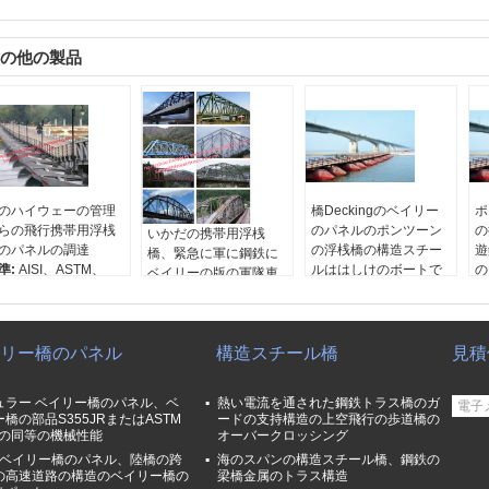
の他の製品
のハイウェーの管理
橋Deckingのベイリー
ポ
らの飛行携帯用浮桟
のパネルのポンツーン
の
いかだの携帯用浮桟
のパネルの調達
の浮桟橋の構造スチー
遊
橋、緊急に軍に鋼鉄に
準:
AISI、ASTM、
ルははしけのボートで
の
ベイリーの版の軍隊車
S、DIN、GB、JIS、
置かれます
寸
の渡ること
S/NZS
寸法:
標準 3m 各パネル
原
素材:
Q345B 鋼または
年:
Q345B-Q460C
原産地:
杭州、中国
ブ
Q460 など
法:
各パネルまたはカ
モデル番号:
CB100 &
モ
リー橋のパネル
標準:
AiSi、ASTM、
構造スチール橋
見積
タマイズされた 3m
CB200 (コンパクト相
（
bs、DIN、GB、JIS
産地:
杭州、中国
当)
&
寸法:
標準 3m 各パネル
ュラー ベイリー橋のパネル、ベ
熱い電流を通された鋼鉄トラス橋のガ
タイプ:
モジュラーデッ
原産地:
杭州、中国
橋の部品S355JRまたはASTM
ードの支持構造の上空飛行の歩道橋の
キ型組立鋼橋
72の同等の機械性能
オーバークロッシング
45ベイリー橋のパネル、陸橋の跨
海のスパンの構造スチール橋、鋼鉄の
の高速道路の構造のベイリー橋の
梁橋金属のトラス構造