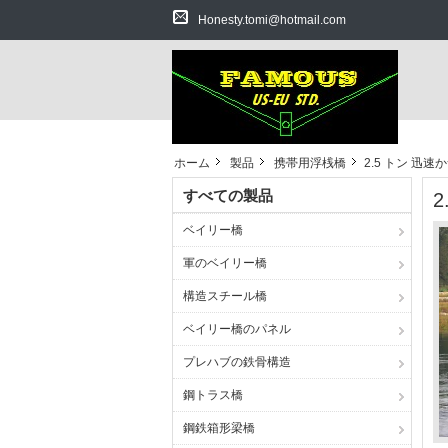
Honesty.tomi@hotmail.com
ホーム
製品
携帯用浮桟橋
2.5 トン 
すべての製品
ベイリー橋
軍のベイリー橋
構造スチール橋
ベイリー橋のパネル
プレハブの鉄骨構造
鋼トラス橋
鋼鉄箱形梁橋