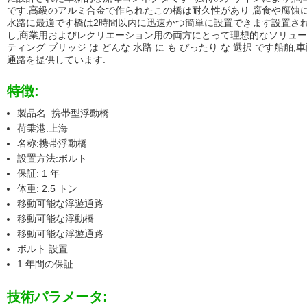
です.高級のアルミ合金で作られたこの橋は耐久性があり 腐食や腐蚀に耐
水路に最適です橋は2時間以内に迅速かつ簡単に設置できます設置され
し,商業用およびレクリエーション用の両方にとって理想的なソリュー
ティング ブリッジ は どんな 水路 に も ぴったり な 選択 です船
通路を提供しています.
特徴:
製品名: 携帯型浮動橋
荷乗港:上海
名称:携帯浮動橋
設置方法:ボルト
保証: 1 年
体重: 2.5 トン
移動可能な浮遊通路
移動可能な浮動橋
移動可能な浮遊通路
ボルト 設置
1 年間の保証
技術パラメータ: