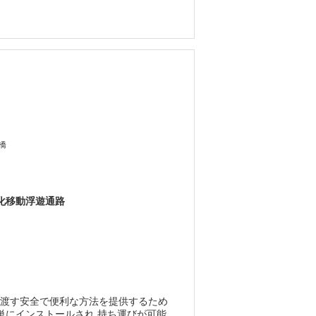
橋
化移動浮遊通路
橋渡す安全で便利な方法を提供するため
単にインストールされ,持ち運びが可能