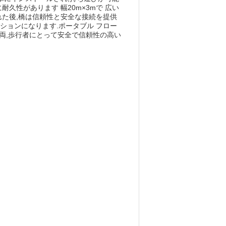
久性があります 幅20m×3mで 広い
た後,橋は信頼性と安全な接続を提供
ションになります.ポータブル フロー
舶,車両,歩行者にとって安全で信頼性の高い