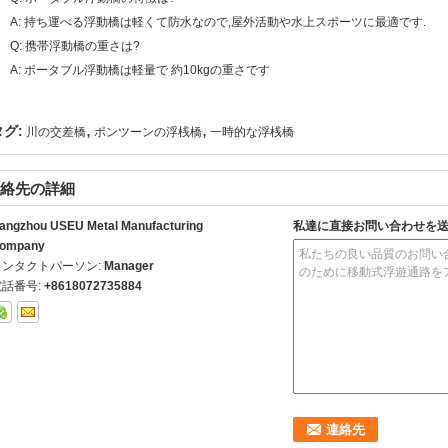
A: 持ち運べる浮動橋は軽くて防水なので,屋外活動や水上スポーツに最適です.
Q: 携帯浮動橋の重さは?
A: ポータブル浮動橋は軽量で 約10kgの重さです
,
,
タグ:
川の交差橋
ポンツーンの浮桟橋
一時的な浮桟橋
絡先の詳細
angzhou USEU Metal Manufacturing
私達に直接お問い合わせを
ompany
コンタクトパーソン:
Manager
電話番号:
+8618072735884