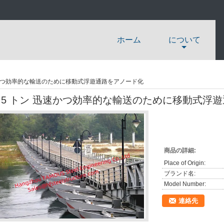
ホーム
について
迅速かつ効率的な輸送のために移動式浮遊通路をアノード化
2.5 トン 迅速かつ効率的な輸送のために移動式浮
商品の詳細:
Place of Origin:
ブランド名:
Model Number:
連絡先