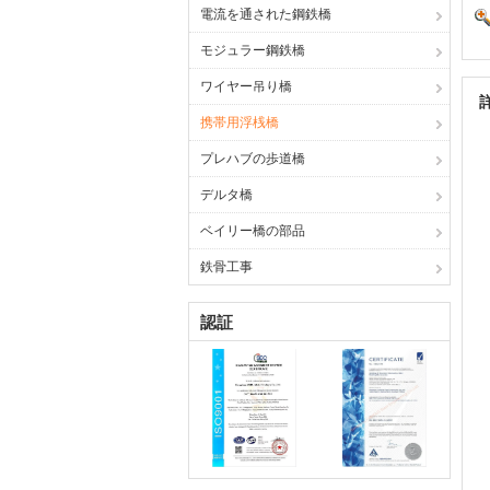
電流を通された鋼鉄橋
モジュラー鋼鉄橋
ワイヤー吊り橋
携帯用浮桟橋
プレハブの歩道橋
デルタ橋
ベイリー橋の部品
鉄骨工事
認証