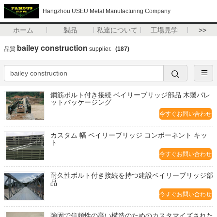
Hangzhou USEU Metal Manufacturing Company
ホーム
製品
私達について
工場見学
>>
bailey construction
品質
supplier.
(187)
鋼筋ボルト付き接続 ベイリーブリッジ部品 木製パレ
ットパッケージング
今すぐお問い合わせ
カスタム 幅 ベイリーブリッジ コンポーネント キッ
ト
今すぐお問い合わせ
耐久性ボルト付き接続を持つ建設ベイリーブリッジ部
品
今すぐお問い合わせ
強固で信頼性の高い構造のためのカスタマイズされた