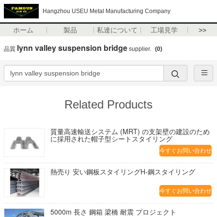
Hangzhou USEU Metal Manufacturing Company
ホーム
製品
私達について
工場見学
>>
lynn valley suspension bridge
品質
supplier.
(0)
Related Products
質量高速輸送システム (MRT) の支架壁の建設のため
に採用された帽子型シートスタイリング
今すぐお問い合わせ
熱売り 安い鋼板スタイリングH-鋼スタイリング
今すぐお問い合わせ
5000m 長さ 鋼箱 梁橋 耐震 プロジェクト