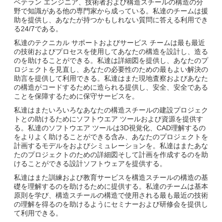
ベテラン エンジニア、技術者および構造スチールの構造の分
野で知識がある他の専門家から成っている。私達のチームは援
助を提供し、あなたが持つかもしれない質問に答える利用でき
る24/7である。
私達のテクニカル サポートおよびサービス チームは最も最近
の技術およびプロセスを使用してあなたの構造を設計し、造る
のを助けることができる。私達は詳細図を提供し、あなたのプ
ロジェクトを見直し、あなたの必要性のための最もよい解決の
助言を提供して利用できる。私達はまた現地査察およびあなた
の構造がコードするために造られる提供し、安全、安全である
ことを保障するために保守サービスを。
私達はまたいろいろなあなたの構造スチールの建設プロジェク
トとの助けるためにソフトウエア ツールおよび資源を提供す
る。私達のソフトウエア ツールは3D視覚化、CAD理解するの
をよりよく助けることができる含み、あなたのプロジェクトを
計画するモデルをおよびシミュレーションを。私達はまたあな
たのプロジェクトのための詳細図そして計画を作成するのを助
けることができる設計ソフトウェアを提供する。
私達はまた訓練および教育サービスを構造スチールの構造の基
礎を理解するのを助けるために提供する。私達のチームは基本
原則を学び、構造スチールの構造で使用される最も最近の技術
の理解を得るのを助けるようにセミナーおよび研修会を提供し
て利用できる。