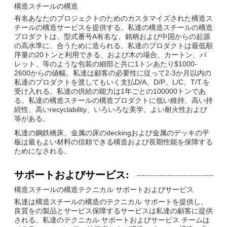
構造スチールの構造
有名あなたのプロジェクトのためのカスタマイズされた構造ス
チールの構造サービスを提供する。私達の構造スチールの構造
プロダクトは、型式番号A有名な、銘柄および中国からの起源
の高水準に、合うために造られる。私達のプロダクトは最低順
序量の20トンと利用できる、および木の場合、カートン、パ
レット、等のような包装の細部と共に1トンあたり$1000-
2600からの値幅。私達は顧客の必要性に従って2-3か月以内の
私達のプロダクトを渡してもいく支払D/A、D/P、L/C、T/T.を
受け入れる。私達の供給の能力は1年ごとの100000トンであ
る。私達の構造スチールの構造プロダクトに低い維持、高い持
続性、高いrecyclability、いろいろな美学、よい耐火性および
等がある。
私達の鋼鉄橋床、金属の床のdeckingおよび金属のデッキの平
板は最もよい材料の信頼できる構造および長期性能を保障する
ためになされる。
サポートおよびサービス:
構造スチールの構造テクニカル サポートおよびサービス
私達は構造スチールの構造のテクニカル サポートを提供し、
良質をの製品とサービス保障するサービスは私達の顧客に提供
される。私達のテクニカル サポートおよびサービス チームは