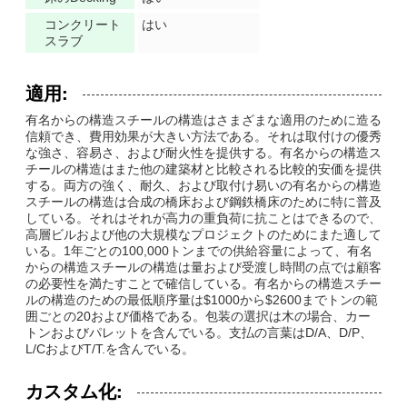
コンクリート
はい
スラブ
適用:
有名からの構造スチールの構造はさまざまな適用のために造る
信頼でき、費用効果が大きい方法である。それは取付けの優秀
な強さ、容易さ、および耐火性を提供する。有名からの構造ス
チールの構造はまた他の建築材と比較される比較的安価を提供
する。両方の強く、耐久、および取付け易いの有名からの構造
スチールの構造は合成の橋床および鋼鉄橋床のために特に普及
している。それはそれが高力の重負荷に抗ことはできるので、
高層ビルおよび他の大規模なプロジェクトのためにまた適して
いる。1年ごとの100,000トンまでの供給容量によって、有名
からの構造スチールの構造は量および受渡し時間の点では顧客
の必要性を満たすことで確信している。有名からの構造スチー
ルの構造のための最低順序量は$1000から$2600までトンの範
囲ごとの20および価格である。包装の選択は木の場合、カー
トンおよびパレットを含んでいる。支払の言葉はD/A、D/P、
L/CおよびT/T.を含んでいる。
カスタム化: