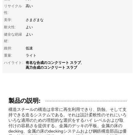
リサイクル
高い
性:
美学:
さまざまな
耐火性:
よい
健全な絶縁
よい
材:
維持:
低速
重量:
ライト
有名な合成のコンクリート スラブ
ハイライト:
,
高力合成のコンクリート スラブ
製品の説明:
構造スチールの構造は非常に再生利用できり、防蝕、そして支
持できる造るシステムである。それは設計柔軟性のそれにいろ
いろな適用のための理想的な選択をするハイ レベルおよび取
付けの容易さを提供する。金属のデッキの平板、金属の床の
decking、金属の床のdeckingシステムおよび鋼鉄構造部品は優