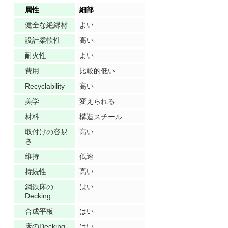
属性
細部
健全な絶縁材
よい
設計柔軟性
高い
耐火性
よい
費用
比較的低い
Recyclability
高い
美学
変えられる
材料
構造スチール
取付けの容易
高い
さ
維持
低速
持続性
高い
鋼鉄床の
はい
Decking
合成平板
はい
床のDecking
はい