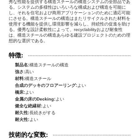
秀な性能を提供する構造スチールの構造システムの全部品であ
る。システムの多様性はいろいろな構成および構造を可能に
し、それを住宅および商用アプリケーションのために適応可能
にさせる。構造スチールの構造はまたリサイクルされた材料を
使用する機能を提供し環境影響を減らし、持続性の促進を助け
る。優秀な設計柔軟性によって、recyclabilityおよび耐食性
は、構造スチールの構造あらゆる建設プロジェクトのための理
想的な選択である。
特徴:
製品名:
構造スチールの構造
強さ:
高い
材料:
構造スチール
合成のデッキのフロアーリング:
よい
橋床:
よい
金属の床のDecking:
よい
健全な絶縁材:
よい
耐久性:
長続きがする
耐火性:
よい
技術的な変数: