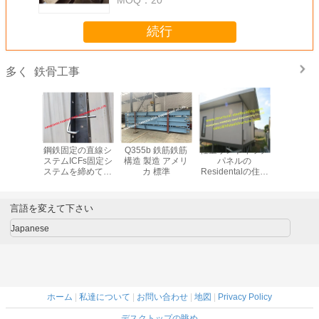
続行
鉄骨工事
多く
ライズド
鋼鉄固定の直線シ
Q355b 鉄筋鉄筋
軽量サンドイッチ
軽量の頑
ラス 構造
ステムICFs固定シ
構造 製造 アメリ
パネルの
ジャック
カ 標準
ステムを締めてい
カ 標準
Residentalの住宅
Recyclab
るカスタマイズさ
施設プレハブ モジ
示す
れた自己
ュールの既製の家
言語を変えて下さい
Japanese
ホーム
|
私達について
|
お問い合わせ
|
地図
|
Privacy Policy
デスクトップの眺め