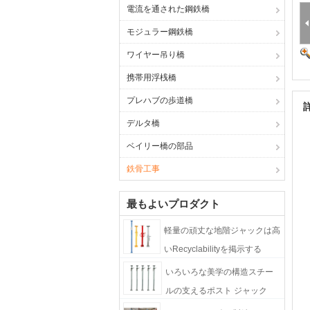
電流を通された鋼鉄橋
モジュラー鋼鉄橋
ワイヤー吊り橋
携帯用浮桟橋
プレハブの歩道橋
デルタ橋
ベイリー橋の部品
鉄骨工事
最もよいプロダクト
軽量の頑丈な地階ジャックは高
いRecyclabilityを掲示する
いろいろな美学の構造スチー
ルの支えるポスト ジャック