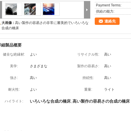
Payment Terms:
供給の能力:
連絡先
大画像 :
高い製作の容易さの非常に審美的でいろいろな
合成の橋床
詳細製品概要
健全な絶縁材:
よい
リサイクル性:
高い
美学:
さまざまな
製作の容易さ:
高い
強さ:
高い
持続性:
高い
耐火性:
よい
重量:
ライト
いろいろな合成の橋床
高い製作の容易さの合成の橋床
ハイライト:
,