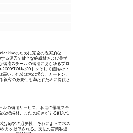
eckingのために完全の現実的な
提供する優秀で健全な絶縁材および美学
な構造スチールの構造にあらゆるプロ
600/TONの20トンそして値幅の中
性は高い。包装は木の場合、カートン、
いる顧客の必要性を満たすために提供さ
チールの構造サービス。私達の構造スチ
全な絶縁材、また長続きがする耐久性
。包装は顧客の必要性、それによって木の
3か月を提供される。支払の言葉私達