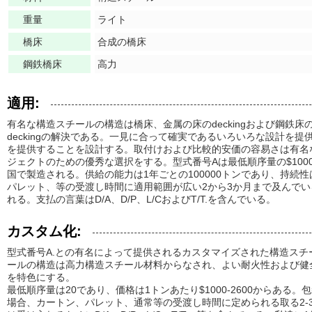
重量
ライト
橋床
合成の橋床
鋼鉄橋床
高力
適用:
有名な構造スチールの構造は橋床、金属の床のdeckingおよび鋼鉄床のd
deckingの解決である。一見に合って確実であるいろいろな設計を
を提供することを設計する。取付けおよび比較的安価の容易さは有名
ジェクトのための優秀な選択をする。型式番号Aは最低順序量の$1000-2
国で製造される。供給の能力は1年ごとの100000トンであり、持続
パレット、等の受渡し時間に適用範囲が広い2から3か月まで及んで
れる。支払の言葉はD/A、D/P、L/CおよびT/T.を含んでいる。
カスタム化:
型式番号A.との有名によって提供されるカスタマイズされた構造ス
ールの構造は高力構造スチール材料からなされ、よい耐火性および健
を特色にする。
最低順序量は20であり、価格は1トンあたり$1000-2600からある
場合、カートン、パレット、通常等の受渡し時間に定められる取る2-