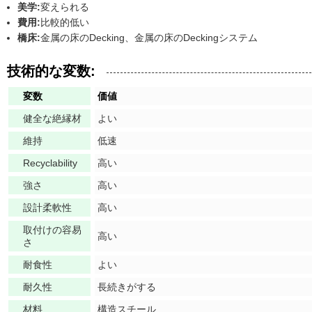
美学:
変えられる
費用:
比較的低い
橋床:
金属の床のDecking、金属の床のDeckingシステム
技術的な変数:
変数
価値
健全な絶縁材
よい
維持
低速
Recyclability
高い
強さ
高い
設計柔軟性
高い
取付けの容易
高い
さ
耐食性
よい
耐久性
長続きがする
材料
構造スチール