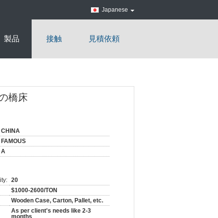
Japanese
製品
接触
見積依頼
の橋床
CHINA
FAMOUS
A
ty:
20
$1000-2600/TON
Wooden Case, Carton, Pallet, etc.
As per client's needs like 2-3
months