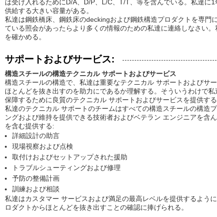
は受け入れるためにD/A、D/P、L/C、T/T、等を含んでいる。私達に1
供給する大きい容量がある。
私達は鋼鉄橋床、鋼鉄床のdeckingおよび鋼鉄構造プロダクトを専
ている照会があったらより多くの情報のための私達に連絡しなさい。
を確かめる。
サポートおよびサービス:
構造スチールの構造テクニカル サポートおよびサービス
構造スチールの構造で、私達は重要なテクニカル サポートおよびサ
ほとんどを抜き出すのを助力にであるか理解する。そういうわけで私
保障するために良質のテクニカル サポートおよびサービスを提供す
私達のテクニカル サポートのチームはすべての構造スチールの構造
ングおよび維持を提供できる技術者およびベテラン エンジニアを含
を含む提供する:
詳細設計の助言
現場視察および点検
取付けおよびセットアップされた援助
トラブルシューティングおよび修理
予防の整備計画
訓練および相談
私達はカスタマー サービスおよび満足の最高レベルを提供するよう
ロダクトからほとんどを抜き出すことの確認に捧げられる。