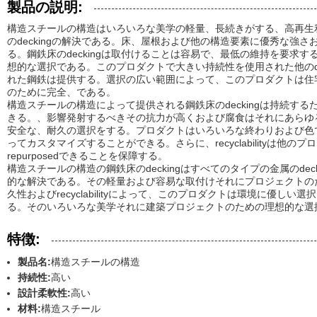
製品の説明:
構造スチールの構造はいろいろな美学の軽量、長続きがする、高再生
のdeckingの解決である。床、屋根および他の構造要素に優秀な強
る。鋼鉄床のdeckingは取付けることは容易で、最低の維持を要求
想的な選択である。このプロダクトで大きい持続性を使用された他のde
れた鋼鉄は提供する。選択の広い範囲によって、このプロダクトは住
のために完全、である。
構造スチールの構造によって提供される鋼鉄床のdeckingは持続す
きる。、影響発射するべきその抗力が高くおよび腐食はそれにあらゆ
安全な、耐久の選択をする。プロダクトはいろいろな終わりおよび色
ってカスタマイズすることができる。さらに、recyclabilityは他
repurposedできることを保障する。
構造スチールの構造の鋼鉄床のdeckingはすべてのタイプの金属のde
的な解決である。その軽量および容易な取付けそれにプロジェクトの
久性およびrecyclabilityによって、このプロダクトは環境に優し
る。そのいろいろな美学それに建築プロジェクトのための理想的な選
特徴:
製品名:
構造スチールの構造
持続性:
高い
設計柔軟性:
高い
材料:
構造スチール