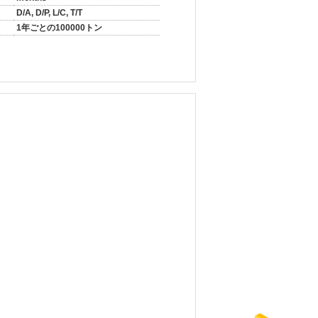
D/A, D/P, L/C, T/T
1年ごとの100000トン