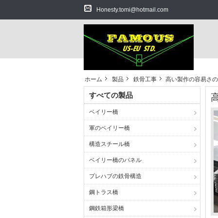
Honesty.tomi@hotmail.com
ホーム
製品
鉄骨工事
高い製作の容易さの
すべての製品
ベイリー橋
軍のベイリー橋
構造スチール橋
ベイリー橋のパネル
プレハブの鉄骨構造
鋼トラス橋
鋼鉄箱形梁橋