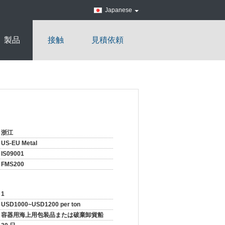
Japanese
製品
接触
見積依頼
浙江
US-EU Metal
IS09001
FMS200
1
USD1000~USD1200 per ton
容器用海上用包装品または破棄卸貨船