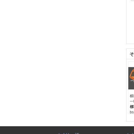
そ
横
一
標
b
学
寸
原
土