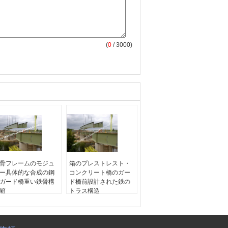
(
0
/ 3000)
骨フレームのモジュ
箱のプレストレスト・
ー具体的な合成の鋼
コンクリート橋のガー
ガード橋重い鉄骨構
ド橋前設計された鉄の
箱
トラス構造
前:
合成の鋼鉄ガード
名前:
桁鉄橋
学年:
Q345B-Q460C
年:
Q345B-Q460C
寸法:
標準
法:
標準
ブランド名:
FAMOUS