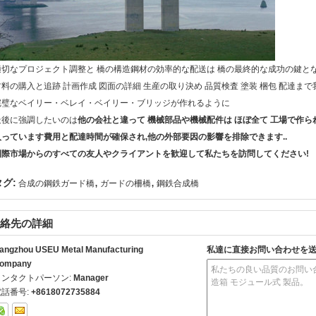
適切なプロジェクト調整と 橋の構造鋼材の効率的な配送は 橋の最終的な成功の鍵と
材料の購入と追跡 計画作成 図面の詳細 生産の取り決め 品質検査 塗装 梱包 配達
完璧なベイリー・ベレイ・ベイリー・ブリッジが作れるように
最後に強調したいのは
他の会社と違って 機械部品や機械配件は ほぼ全て 工場で作ら
入っています費用と配達時間が確保され,他の外部要因の影響を排除できます..
国際市場からのすべての友人やクライアントを歓迎して私たちを訪問してください!
,
,
タグ:
合成の鋼鉄ガード橋
ガードの柵橋
鋼鉄合成橋
絡先の詳細
angzhou USEU Metal Manufacturing
私達に直接お問い合わせを
ompany
コンタクトパーソン:
Manager
電話番号:
+8618072735884