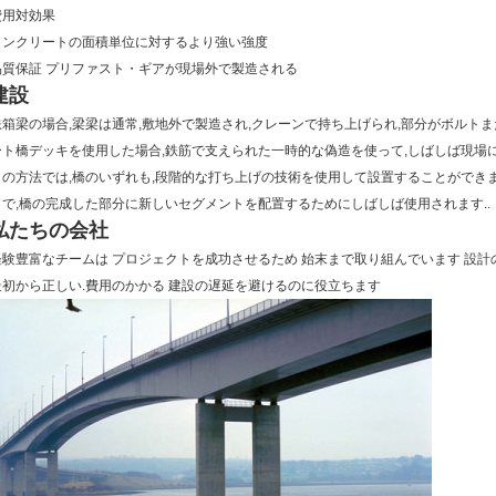
費用対効果
コンクリートの面積単位に対するより強い強度
品質保証 プリファスト・ギアが現場外で製造される
建設
鉄箱梁の場合,梁梁は通常,敷地外で製造され,クレーンで持ち上げられ,部分がボルト
ート橋デッキを使用した場合,鉄筋で支えられた一時的な偽造を使って,しばしば現場に
この方法では,橋のいずれも,段階的な打ち上げの技術を使用して設置することができま
まで,橋の完成した部分に新しいセグメントを配置するためにしばしば使用されます..
私たちの会社
経験豊富なチームは プロジェクトを成功させるため 始末まで取り組んでいます 設計
最初から正しい.費用のかかる 建設の遅延を避けるのに役立ちます