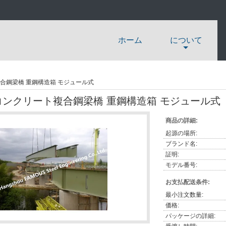
ホーム
について
合鋼梁橋 重鋼構造箱 モジュール式
コンクリート複合鋼梁橋 重鋼構造箱 モジュール式
商品の詳細:
起源の場所:
ブランド名:
証明:
モデル番号:
お支払配送条件:
最小注文数量:
価格:
パッケージの詳細: