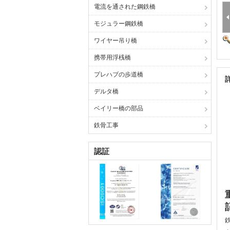
電流を通された鋼鉄橋
モジュラー鋼鉄橋
ワイヤー吊り橋
携帯用浮桟橋
プレハブの歩道橋
デルタ橋
ベイリー橋の部品
鉄骨工事
認証