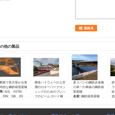
の他の製品
断面で長方形か台形
構造ハイウェーの上空
多スパンの鋼鉄歩道橋
鉄
時的な鋼鉄箱形梁橋
飛行のオーバークロッ
の単一の車線の鋼鉄箱
ラ
準:
AiSi、ASTM、
シングのためのプレハ
形梁橋
鉄
s、DIN、GB、JIS
ブのビーム ガード橋
名前:
鋼鉄箱形梁橋
造
年:
Q345B-Q460C
名前:
鋼鉄ガード橋
学年:
Q345B、Q460C
名
法:
標準
学年:
Q345B-Q460C
寸法:
カスタマイズされ
橋
産地:
中国浙江省（本
寸法:
組立て式に作られ
た
学
）
る
特徴:
組立て式に作られ
寸