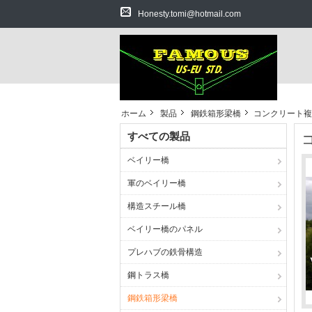
Honesty.tomi@hotmail.com
ホーム
製品
鋼鉄箱形梁橋
コンクリート複
すべての製品
ベイリー橋
軍のベイリー橋
構造スチール橋
ベイリー橋のパネル
プレハブの鉄骨構造
鋼トラス橋
鋼鉄箱形梁橋