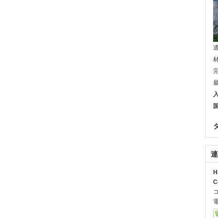
連
H
C