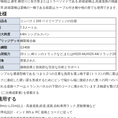
合物箱は,通常,横切りに長方形またはトラペゾイドである.鉄箱梁橋は,高速道路の飛
通常,鉄箱梁橋は梁橋の一種である箱梁は,ケーブル付き橋や他の形でも使用できます.
仕様
製品名
コンパクト200 ベイリーブリッジの仕様
幅
7.3メートル
最大跨度
64m シングルスパン
ブリッジデッキ
鋼製複合板
鉄鋼類
Q345B
負荷能力
20トン,40トンのトラックなど,またはHS20-44,HS25-44/トラック20
腐食
塗装された
利点
価格効果と技術的な完全な分析とサポート
シンプルな通過型橋である.つまり,2つの主要な負荷を運ぶ格子梁 (トリス) の間に運
ンクに連続した硬い梁を形成するためにピンで端から端に接続された数々の同一のパ
ばれる道路ベアーは,トランスパネルの下部のコードに敷かれています.主軸梁を繋げ,
 (二次構成要素) を搭載する.
適用する
.6mから31m以上 - 高速道路,鉄道,道路,自転車用ラック,景観整備など
準化設計 - インド BIS a. RC 規格とコードに従って