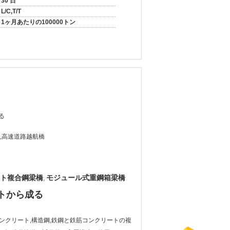
30 日
L/C,T/T
1ヶ月あたりの100000トン
る
,高速道路越航橋
ト複合鋼梁橋
モジュール式重鋼箱梁橋
,
ートから成る
ンクリート,構造鋼,鉄鋼と鉄筋コンクリートの複