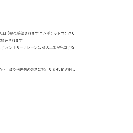
または溶接で接続されます.コンポジットコンクリ
鋳造されます..
す.ゲントリークレーンは,橋の上架が完成する
の不一致や構造鋼の製造に繋がります. 構造鋼は