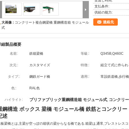
受渡し時間:
支払条件:
供給の能力:
連絡先
大画像 :
コンクリート複合鋼梁橋 重鋼構造箱 モジュール
式
詳細製品概要
名前:
鉄箱梁橋
等級::
Q345B,Q460C
次元::
カスタマイズ
特徴::
組立て式に作られ
タイプ::
鋼鉄ガード橋
適用::
常設鉄道橋,歩行橋
色::
RAL色
プリファブリック重鋼構造箱 モジュール式
コンクリー
ハイライト:
,
重鋼構造 ボックス 梁橋 モジュール橋 鉄筋とコンクリ
記述
鉄板梁橋とは,主梁が空っぽの箱状の梁からなる橋である.箱梁は,通常,プレストレスコ