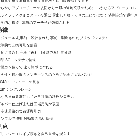
重荷重荷重荷重荷重荷重荷貨物機と鉱山輸送船を支える
滑らかなアプローチ - 土の堤防から土壌の過剰充填のために,いかなるアプローチス
低ライフサイクルコスト - 交通は,露出した橋デッキの上にではなく,過剰充填で運行
美学的な構造 - 本当のアーチ形が強調される.
特徴
モジュール式,事前に設計された,事前に製造されたブリッジシステム
標準的な交換可能な部品
高度に適応し,完全に再利用可能で再配置可能
標準ISOコンテナで輸送
労働力を使って 速く簡単に作れる
耐久性と最小限のメンテナンスのために完全にガルバン化
.048m モジュールの長さ
.2m シングルレーン
異なる負荷要求に応じた自社製の鉄板システム
デルバー仕上げまたは工場用防滑表面
全高速道路の負荷運搬能力
シンプルで 費用対効果の高い基礎
利点
ブリッジのスレイブ厚さと自己重量を減らす