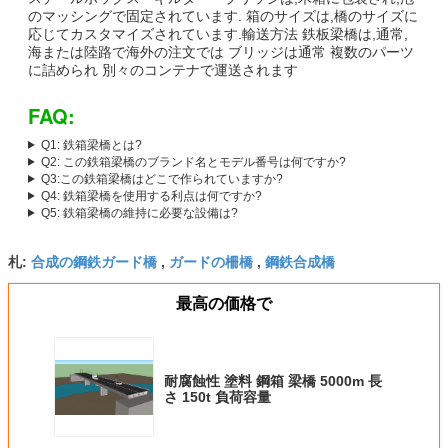
のマッシングで固定されています. 箱のサイズは,橋のサイズに
応じてカスタマイズされています.輸送方法 鉄板梁橋は,通常,
海または陸路で海外の注文では ブリッジは通常 複数のパーツ
に詰められ 別々のコンテナで運送されます
FAQ:
Q1: 鉄箱梁橋とは?
Q2: この鉄箱梁橋のブランド名とモデル番号は何ですか?
Q3:この鉄箱梁橋はどこで作られていますか?
Q4: 鉄箱梁橋を使用する利点は何ですか?
Q5: 鉄箱梁橋の維持に必要な設備は?
合成の鋼鉄ガード橋
ガードの柵橋
鋼鉄合成橋
札:
,
,
最高の価格で
耐腐蝕性 塗料 鋼箱 梁橋 5000m 長
さ 150t 負荷容量