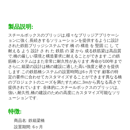
製品説明:
スチールボックスのブリッジは,様々なブリッジアプリケーシ
ョンに強く,長続きするソリューションを提供するように設計
された鉄筋ブリッジシステムです.橋 の 構造 を 堅固 に し て
耐える よう 設計 さ れ た 鉄筋 の 梁 から 成る鉄筋梁は高品質
で,橋の厳しい環境と構造要求に耐えることができます.この鉄
筋橋システムはまた非常に耐久性があります.寿命が100年まで
さらに,箱梁の設計は橋の建設に適した高い強度と硬さを提供
します.この鉄筋橋システムの設置時間は6ヶ月です.顧客の特
定の要件に合わせてカスタマイズすることができます異なる橋
のプロジェクトのニーズを満たすために,3mから異なる高さで
提供されています. 全体的に,スチールボックスのブリッジは,
強い,耐久性,橋の建設のための高度にカスタマイズ可能なソリ
ューションです.
特徴:
商品名: 鉄箱梁橋
設置期間: 6ヶ月