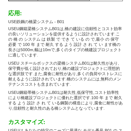
応用:
USE鉄鋼の橋梁システム - B01
USEU鋼箱梁橋システムB01は,橋の建設に信頼性とコスト効率
の良いソリューションを提供するように設計されています.こ
の 橋 の システム は 鉄製 で でき て いる の で,最小 の 保守
必要 で 100 年 まで 耐久 する よう 設計 さ れ て い ます橋の
長さは5000m,幅は10mで,多くのタイプの橋建設プロジェクト
に適しています.
USEU スチールボックスの梁橋システムB01は耐久性があり,
保守費が低く設計されており,橋の建設プロジェクトに理想的
な選択肢です.また,腐食に耐性があり,多くの負荷やストレスに
耐えるように設計されています.橋のシステムには,無料のメン
テナンスコストも含まれています.
USEU鋼箱帯橋システムB01は耐久性,低保守性,コスト効率性
により橋建設プロジェクトに優れた選択です.100 年 まで 耐久
する よう 設計 さ れ て いる鋼製の構造により,腐食に耐性があ
り,信頼性と耐久性のある橋システムとなっています.
カスタマイズ:
USEUは,あなたの特定のニーズに最適な モデル番号 B01 の ス