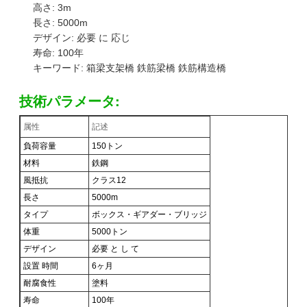
高さ: 3m
長さ: 5000m
デザイン: 必要 に 応じ
寿命: 100年
キーワード: 箱梁支架橋 鉄筋梁橋 鉄筋構造橋
技術パラメータ:
属性
記述
負荷容量
150トン
材料
鉄鋼
風抵抗
クラス12
長さ
5000m
タイプ
ボックス・ギアダー・ブリッジ
体重
5000トン
デザイン
必要 と し て
設置 時間
6ヶ月
耐腐食性
塗料
寿命
100年