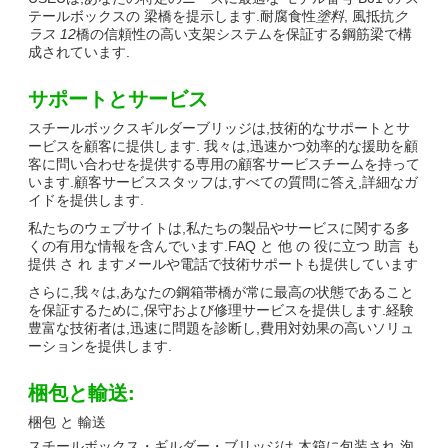
テールボックスの 梁橋を提示します.耐腐食性
塗料
, 風抵抗
ク
ラス 12
橋の信頼性の高い支架システムを保証する鋼筋梁で構
成されています.
サポートとサービス
スチールボックスギルダーブリッジは,技術的なサポートとサ
ービスを顧客に提供します. 我々は,迅速かつ効率的な援助を顧
客に問い合わせを提供する専用の顧客サービスチームを持って
います.顧客サービススタッフは,すべての質問に答え,詳細なガ
イドを提供します.
私たちのウェブサイトは,私たちの製品やサービスに関する多
くの有用な情報を含んでいます.FAQ と 他 の 役に立つ 助言 も
提供 さ れ ますメールや電話で技術サポートも提供しています
さらに,我々は,あなたの鋼箱帯橋が常に最高の状態であること
を保証するために,保守および修理サービスを提供します.経験
豊富な技術者は,迅速に問題を診断し,費用対効果の高いソリュ
ーションを提供します.
梱包と輸送:
梱包 と 輸送
スチールボックス・ギルダー・ブリッジは,木箱に包装され,泡