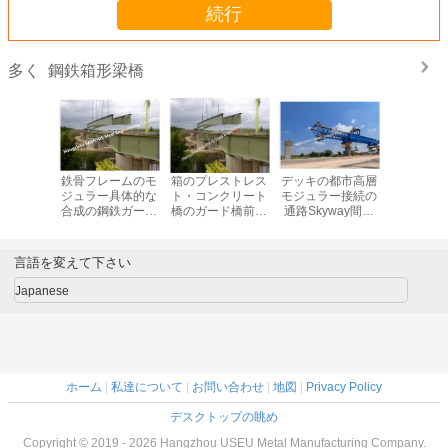
続行
鋼鉄箱形梁橋
多く
の鋼鉄歩
鉄骨フレームのモ
箱のプレストレス
デッキの都市高層
横断面で
一の車線
ジュラー具体的な
ト・コンクリート
モジュラー接続の
台形一時
箱形梁橋
合成の鋼鉄ガード
橋のガード橋前設
通路Skyway間の
箱形
橋重い鉄骨構造箱
計された鉄のトラ
鋼鉄箱形梁橋
ス構造
Fabion
言語を変えて下さい
Japanese
ホーム
|
私達について
|
お問い合わせ
|
地図
|
Privacy Policy
デスクトップの眺め
Copyright © 2019 - 2026 Hangzhou USEU Metal Manufacturing Company.