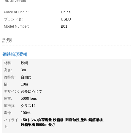
Place of Origin:
China
ブランド名:
USEU
Model Number:
B01
説明
鋼鉄箱形梁橋
材料:
鉄鋼
高さ:
3m
維持費:
自由に
幅:
10m
デザイン:
必要に応じて
体重:
5000Tons
風抵抗:
クラス12
寿命:
100年
150トンの負荷容量 鉄箱橋
耐腐蝕性 塗料 鋼筋梁橋
ハイライ
,
,
鉄箱梁橋 5000m 長さ
ト: