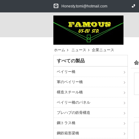
Honesty.tomi@hotmail.com
ホーム
ニュース
企業ニュース
すべての製品
会
ベイリー橋
軍のベイリー橋
構造スチール橋
ベイリー橋のパネル
プレハブの鉄骨構造
鋼トラス橋
鋼鉄箱形梁橋