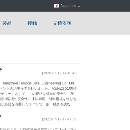
Japanese
製品
接触
見積依頼
を
[2026-07-17 14:49:43]
amous Steel Engineering Co., Ltd.
ントの現場検査を行いました。AS/NZS 5100標
ンチマークとして、この規格は構造の安全性、耐
桁の溶接の完全性、寸法精度、材料構成を含む包
が必要な湾曲したスパンで一般...
続きを読む
n
[2022-07-19 17:41:58]
の顧客におよび郵送物を事前アセンブリーCorten