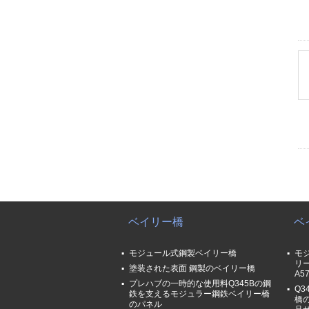
ベイリー橋
ベ
モジュール式鋼製ベイリー橋
モ
リー
塗装された表面 鋼製のベイリー橋
A5
プレハブの一時的な使用料Q345Bの鋼
Q
鉄を支えるモジュラー鋼鉄ベイリー橋
橋
のパネル