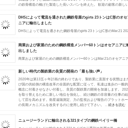
の鉄骨構造の橋げた製造した長いスパンを終えた。 歓迎の顧客の新し
DHSによって電流を通された鋼鉄母屋のgirts 23トンはC形のオセ
ニアに輸出しました
DHSによって電流を通された鋼鉄母屋のgirts 23トンはC形のMar.21
商業および家屋のための鋼鉄構造メンバー60トンはオセアニアに
出しました
商業および家屋のための鋼鉄構造メンバー60トンはMar.21のオセア
新しい時代の製鉄業の良質の開発の「最も強い声」
2020年は第13五ヶ年計画の終わりであり、製鉄業に直面する状態は
び国の供給側の構造改革の全面的な配置に従って、私達は進歩の一般的
概念に付着させなさい付着し、良質の製鉄業の開発を加速します。 20
を取り替えるために新しい地位を強化し、続け鋼鉄の非容量の仕事の結
して罰を高めます。衛星遠隔測定、力の監視および報告のプラットホー
の長期メカニズムを改良するのに使用し続けて下さい。 ...
続きを読む
ニュージーランドに輸出される321タイプの鋼鉄ベイリー橋