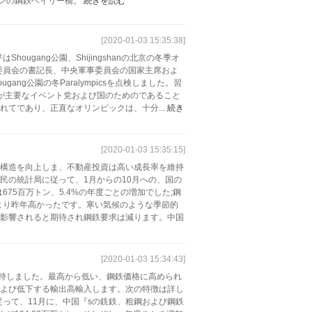
パンの鋼鉄ベイリー橋。
続きを読む
[2020-01-03 15:35:38]
ougang公園、Shijingshanの北京の冬季オ
委員会の書記長、中央軍事委員会の国家主席およ
gang公園の冬Paralympicsを点検しました。習
ことが主要なイベント党および国のためのであること
てであり、正直なオリンピックは、十分...
続き
[2020-01-03 15:35:15]
構造を向上しま、不動産投資は高い成長率を維持
民の統計局に従って、1月からの10月への、国の
675百万トン、5.4%の年度ごとの増加でした;鋼
間より昨年高かったです。寒い気候のような季節的
影響されると期待され鋼鉄要求は減ります。中国
[2020-01-03 15:34:43]
維持しました。最高から低い、鋼鉄価格に高められ
よび低下する輸出高輸入します。次の特徴は詳し
従って、11月に、中国『sの銑鉄、粗鋼および鋼鉄