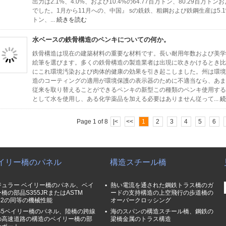
出力は2.1%、4.0%、および10.4%の64.77百万トン、80.29百万
でした。1月から11月への、中国』 sの銑鉄、粗鋼および鉄鋼生産は5.1%
トン、...
続きを読む
水ベースの鉄骨構造のペンキについての何か。
鉄骨構造は現在の建築材料の重要な材料です。長い耐用年数および美学
絵筆を選びます。多くの鉄骨構造の製造業者は出現に吹きかけるとき比
にこれ環境汚染および肉体的健康の効果を引き起こしました。州は環境
造のコーティングの適用が環境保護の表示器のために不適当なら、あま
従来を取り替えることができるペンキの新型この種類のペンキ使用する
として水を使用し、ある化学薬品を加える必要はありません従って...
続
Page 1 of 8
|<
<<
1
2
3
4
5
6
イリー橋のパネル
構造スチール橋
ジュラー ベイリー橋のパネル、ベイ
熱い電流を通された鋼鉄トラス橋のガ
橋の部品S355JRまたはASTM
ードの支持構造の上空飛行の歩道橋の
72の同等の機械性能
オーバークロッシング
345ベイリー橋のパネル、陸橋の跨線
海のスパンの構造スチール橋、鋼鉄の
の高速道路の構造のベイリー橋の部
梁橋金属のトラス構造