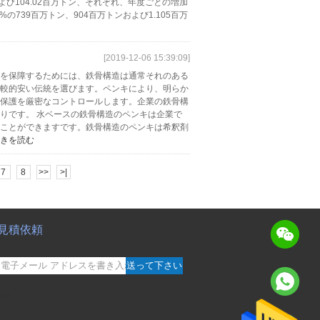
トンおよび104.02百万トン、それぞれ、年度ごとの増加
の739百万トン、904百万トンおよび1.105百万
[2019-12-06 15:39:09]
を保障するためには、鉄骨構造は通常それのある
較的安い伝統を選びます。ペンキにより、明らか
保護を厳密なコントロールします。企業の鉄骨構
りです。 水ベースの鉄骨構造のペンキは企業で
ことができますです。鉄骨構造のペンキは希釈剤
きを読む
7
8
>>
>|
見積依頼
送って下さい
sgs