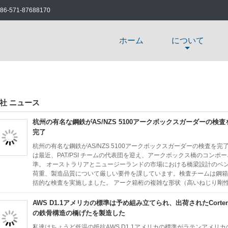
86-571-87688170
ホーム
について
社 ニュース
杭州の有名な鋼鉄がAS/NZS 5100アークボックスガーダーの検査
完了
杭州の有名な鋼鉄がAS/NZS 5100アークボックスガーダーの検査を完了 Hangzhou F
は最近、PAT/PSI チームの代表団を迎え、アークボックス橋のコンポーネ
準。 オーストラリアとニュージーランドの市場における橋梁設計のベ
荷重、製造品質について厳しい要件を課しています。検査チームは鋼箱
括的な検査を実施しました。 アーク箱桁の複雑な形状（高いねじり剛性
AWS D1.1アメリカの標準は予め組み立てられ、出荷されたCorte
の鉄骨構造の橋げたを製造した
私達はちょうど低温の抵抗AWS D1.1アメリカの標準がラテンアメリカ