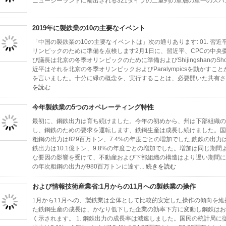
ニュージーランドに輸出される321タイプの二重列の単層の単一のス
2019年に製鉄業の10の主要なイベント
「中国の製鉄業の10の主要なイベントは」次の通りあります: 01. 習近平はSh
リンピックのために準備を点検します2月1日に、習近平、CPCの中央
び議長は北京の冬季オリンピックのために準備およびShijingshanのShou
近平はそれを北京の冬季オリンピックおよびParalympicsを動かす
を言いました。十分に緑の概念を、実行することは、必要開いた共有され
を読む
今年製鉄業の5つのオペレーティング特性
最初に、鋼鉄出力は育ち続けました。今年の初めから、州は下部組織の
し、鋼鉄のための要求を運転します、鉄鋼生産は成長し続けました。国
粗鋼の出力は829百万トン、7.4%の年度ごとの増加でした;銑鉄の出力は
鉄出力は10.1億トン、9.8%の年度ごとの増加でした。増加は同じ期
な要因の影響を受けて、不動産および下部組織の構造はより遅い期間に
の年次粗鋼の出力が980百万トンに達す...
続きを読む
および情報技術産業省:1月からの11月への製鉄業の操作
1月から11月への、製鉄業は全体として比較的安定した操作の傾向を
た鉄鋼生産の成長は、かなり低下した企業の効率下方に変動し鋼鉄はお
く示されます。 1. 鋼鉄出力の成長率は減速しました。国民の統計局に