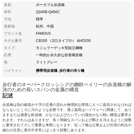
名前:
ポータブル歩道橋
学年:
Q345B-Q460C
寸法:
標準
原産地:
杭州、中国
ブランド名:
FAMOUS
モデル番号:
CB100 （321タイプの） &HD200
タイプ:
モジュラーデッキ型組立鋼橋
応用:
一時的か永久的な鉄骨構造橋
色:
ライトグレー
携帯用歩道橋
歩行者の吊り橋
ハイライト:
,
歩行者のオーバークロッシングの鋼鉄ベイリーの歩道橋の解
決のための長いスパンの金属の構造
記述
歩道橋は別の細道が十字の交通の流れか物理的な障害に人々に提供されなければ
ならないところに川のような必要です。運ぶ負荷はハイウェーに関連して、あり
ますまたは適度な鉄道橋、かなりおよびたいていの場合かなり軽い構造は要求さ
れます。それらはありますが、長く明確なスパンおよび剛さを与えるように頻繁
に要求されてそして重要な考察になります。従って橋は公衆および出現の利点の
細心の注意に展示中非常にはっきり頻繁にあります。