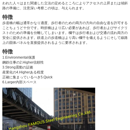
われた人々はまた関連した立法の定めるところによりアクセスの上昇または傾斜
路の準備に、注意深い考察この頃は、与えられます。
特徴
歩道橋の幅は通常かなり適度、歩行者のための両方の方向の自由な道を許可する
ことちょうど十分です。時折橋はより広い必要があれば、歩行者およびサイクリ
ストのための準備を分離してしまいます。欄干は歩行者および交通の流れ両方の
安全に提供されます。鉄道上の歩道橋はより高い欄干を備えるようにそして線路
上の固体パネルを直接提供されるように要求されます。
特徴
1.Environmental保護
鋼鉄仕事の2.Higher信頼性
3.Strong震動の証拠
産業化の4.Higherある程度
正確に集まっているべき5.Quick
6.Larger内部スペース