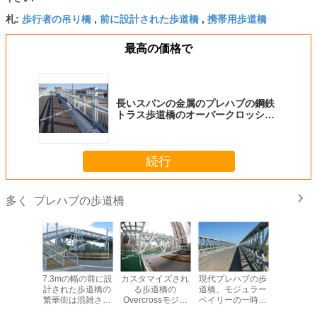
歩行者の吊り橋
前に設計された歩道橋
携帯用歩道橋
札:
,
,
最高の価格で
長いスパンの金属のプレハブの鋼鉄
トラス歩道橋のオーバークロッシン
グ Q345B - Q460C
続行
プレハブの歩道橋
多く
光する道
7.3mの幅の前に設
カスタマイズされ
現代プレハブの歩
円アーク
のプレハ
計された歩道橋の
る歩道橋の
道橋、モジュラー
レハブの
道橋の
繁華街は混雑させ
Overcrossモジュ
ベイリーの一時的
市交通解
lkの手すり
た交通を解決しま
ラー プレハブの鉄
な歩道橋の跨線橋
の交差道