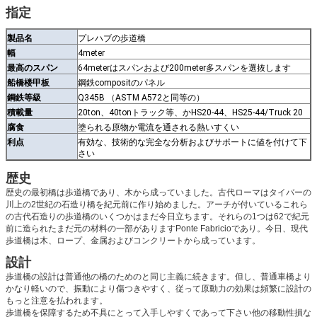
指定
製品名
プレハブの歩道橋
幅
4meter
最高のスパン
64meterはスパンおよび200meter多スパンを選抜します
船橋楼甲板
鋼鉄compositのパネル
鋼鉄等級
Q345B （ASTM A572と同等の）
積載量
20ton、40tonトラック等、かHS20-44、HS25-44/Truck 20
腐食
塗られる原物か電流を通される熱いすくい
利点
有効な、技術的な完全な分析およびサポートに値を付けて下
さい
歴史
歴史の最初橋は歩道橋であり、木から成っていました。古代ローマはタイバーの
川上の2世紀の石造り橋を紀元前に作り始めました。アーチが付いているこれら
の古代石造りの歩道橋のいくつかはまだ今日立ちます。それらの1つは62で紀元
前に造られたまだ元の材料の一部がありますPonte Fabricioであり。今日、現代
歩道橋は木、ロープ、金属およびコンクリートから成っています。
設計
歩道橋の設計は普通他の橋のためのと同じ主義に続きます。但し、普通車橋より
かなり軽いので、振動により傷つきやすく、従って原動力の効果は頻繁に設計の
もっと注意を払われます。
歩道橋を保障するため不具にとって入手しやすくであって下さい他の移動性損な