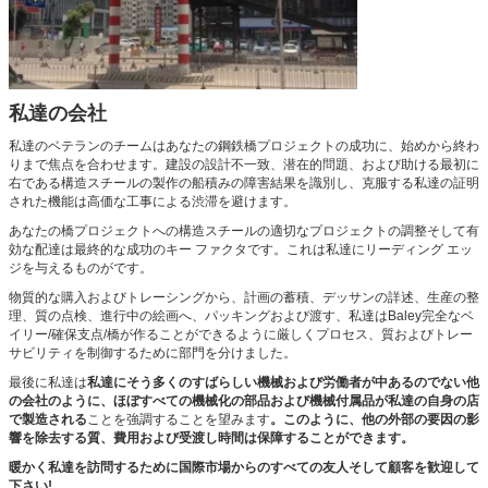
私達の会社
私達のベテランのチームはあなたの鋼鉄橋プロジェクトの成功に、始めから終わ
りまで焦点を合わせます。建設の設計不一致、潜在的問題、および助ける最初に
右である構造スチールの製作の船積みの障害結果を識別し、克服する私達の証明
された機能は高価な工事による渋滞を避けます。
あなたの橋プロジェクトへの構造スチールの適切なプロジェクトの調整そして有
効な配達は最終的な成功のキー ファクタです。これは私達にリーディング エッ
ジを与えるものがです。
物質的な購入およびトレーシングから、計画の蓄積、デッサンの詳述、生産の整
理、質の点検、進行中の絵画へ、パッキングおよび渡す、私達はBaley完全なベ
イリー/確保支点/橋が作ることができるように厳しくプロセス、質およびトレー
サビリティを制御するために部門を分けました。
最後に私達は
私達にそう多くのすばらしい機械および労働者が中あるのでない他
の会社のように、ほぼすべての機械化の部品および機械付属品が私達の自身の店
で製造される
ことを強調することを望みます
。このように、他の外部の要因の影
響を除去する質、費用および受渡し時間は保障することができます。
暖かく私達を訪問するために国際市場からのすべての友人そして顧客を歓迎して
下さい!