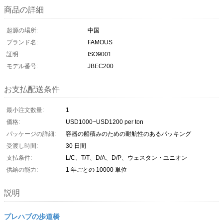
商品の詳細
起源の場所:
中国
ブランド名:
FAMOUS
証明:
ISO9001
モデル番号:
JBEC200
お支払配送条件
最小注文数量:
1
価格:
USD1000~USD1200 per ton
パッケージの詳細:
容器の船積みのための耐航性のあるパッキング
受渡し時間:
30 日間
支払条件:
L/C、T/T、D/A、D/P、ウェスタン・ユニオン
供給の能力:
1 年ごとの 10000 単位
説明
プレハブの歩道橋