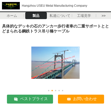
Hangzhou USEU Metal Manufacturing Company
ホーム
製品
私達について
工場見学
>>
具体的なデッキの石のアンカー歩行者車の二重サポートとと
どまられる鋼鉄トラス吊り橋ケーブル
ベストプライス
お問い合わせ