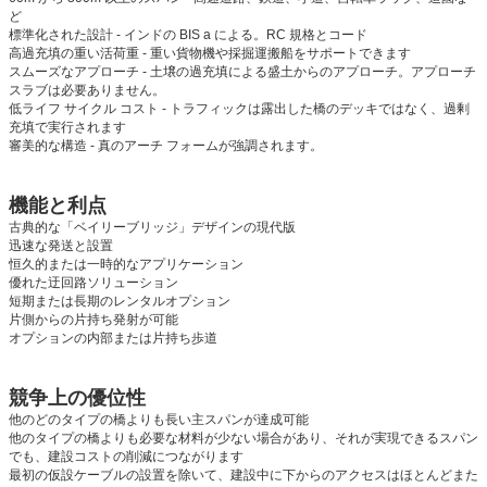
ど
標準化された設計 - インドの BIS a による。RC 規格とコード
高過充填の重い活荷重 - 重い貨物機や採掘運搬船をサポートできます
スムーズなアプローチ - 土壌の過充填による盛土からのアプローチ。アプローチ
スラブは必要ありません。
低ライフ サイクル コスト - トラフィックは露出した橋のデッキではなく、過剰
充填で実行されます
審美的な構造 - 真のアーチ フォームが強調されます。
機能と利点
古典的な「ベイリーブリッジ」デザインの現代版
迅速な発送と設置
恒久的または一時的なアプリケーション
優れた迂回路ソリューション
短期または長期のレンタルオプション
片側からの片持ち発射が可能
オプションの内部または片持ち歩道
競争上の優位性
他のどのタイプの橋よりも長い主スパンが達成可能
他のタイプの橋よりも必要な材料が少ない場合があり、それが実現できるスパン
でも、建設コストの削減につながります
最初の仮設ケーブルの設置を除いて、建設中に下からのアクセスはほとんどまた