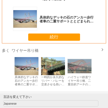
具体的なデッキの石のアンカー歩行
者車の二重サポートととどまられる
鋼鉄トラス吊り橋ケーブル
続行
ワイヤー吊り橋
多く
ワイヤー
具体的なデッキの
一時的か永久的な
ハイウェー鉄道ワ
プレハブ 
明確なス
石のアンカー歩行
リバー・バレーを
イヤー吊り橋、二
パ式ワイ
イリーの
者車の二重サポー
交差させる高い鋼
重目的アーチの吊
橋の多ス
ール ケー
トととどまられる
鉄モジュラー ロー
り橋モジュラー フ
ってカス
ル橋
鋼鉄トラス吊り橋
プの吊り橋
レーム
される
ケーブル
言語を変えて下さい
Japanese