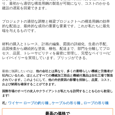
り、最初から適切な構造用鋼の製造が可能になり、コストのかかる
建設の遅延を回避できます。
プロジェクトの適切な調整と橋梁プロジェクトへの構造用鋼の効率
的な配送は、最終的な成功の重要な要素です。これが私たちに最先
端を与えるものです。
材料の購入とトレース、計画の編集、図面の詳細化、生産の手配、
品質検査から継続的な塗装、梱包、配送まで、部門を分離してプロ
セス、品質、トレーサビリティを厳密に管理し、完璧なベイリー/ビ
レイ/ベイリーを実現しています。ブリッジができる。
最後に強調したいのは、
他の会社とは異なり、多くの素晴らしい機械と労働者が
社内にいるため、ほとんどすべての機械加工部品と機械付属品は自社工場で製造
されています。このようにして、他の外的要因の影響を排除し、品質、コスト、
および納期を確保することができます。
国際市場のすべての友人やクライアントが私たちを訪問することを心から歓迎し
ます!
ワイヤー ロープの釣り橋
ケーブルの吊り橋
ロープの吊り橋
札:
,
,
最高の価格で