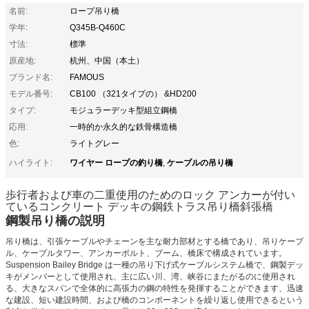
名前:
ロープ吊り橋
学年:
Q345B-Q460C
寸法:
標準
原産地:
杭州、中国（本土）
ブランド名:
FAMOUS
モデル番号:
CB100 （321タイプの） &HD200
タイプ:
モジュラーデッキ型組立鋼橋
応用:
一時的か永久的な鉄骨構造橋
色:
ライトグレー
ワイヤー ロープの釣り橋
ケーブルの吊り橋
ハイライト:
,
歩行者および車の二重使用のためのロック アンカーが付い
ているコンクリート デッキの鋼鉄トラス吊り橋斜張橋
鋼製吊り橋の説明
吊り橋は、引張ケーブルやチェーンを主な耐力部材とする橋であり、吊りケーブ
ル、ケーブルタワー、アンカーボルト、ブーム、橋床で構成されています。
Suspension Bailey Bridge は一種の吊り下げ式ケーブルシステム橋で、鋼製デッ
キがメンバーとして使用され、主に広い川、湾、峡谷にまたがるのに使用され
る、大きなスパンで全体的に高張力の鋼の特性を発揮することができます、迅速
な建設、短い建設時間、および橋のコンポーネントを繰り返し使用できるという