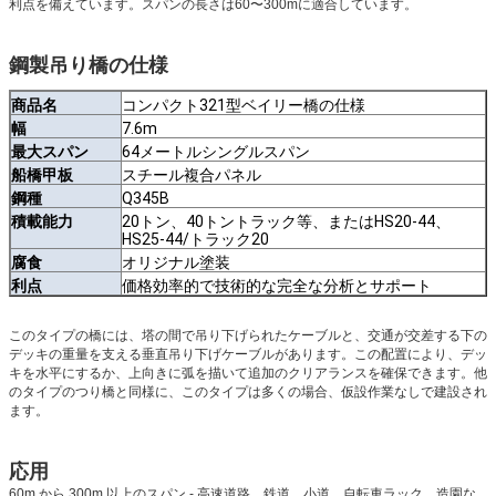
利点を備えています。スパンの長さは60〜300mに適合しています。
鋼製吊り橋の仕様
商品名
コンパクト321型ベイリー橋の仕様
幅
7.6m
最大スパン
64メートルシングルスパン
船橋甲板
スチール複合パネル
鋼種
Q345B
積載能力
20トン、40トントラック等、またはHS20-44、
HS25-44/トラック20
腐食
オリジナル塗装
利点
価格効率的で技術的な完全な分析とサポート
このタイプの橋には、塔の間で吊り下げられたケーブルと、交通が交差する下の
デッキの重量を支える垂直吊り下げケーブルがあります。この配置により、デッ
キを水平にするか、上向きに弧を描いて追加のクリアランスを確保できます。他
のタイプのつり橋と同様に、このタイプは多くの場合、仮設作業なしで建設され
ます。
応用
60m から 300m 以上のスパン - 高速道路、鉄道、小道、自転車ラック、造園な