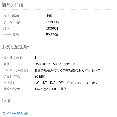
商品の詳細
起源の場所:
中国
ブランド名:
FAMOUS
証明:
ISO9001
モデル番号:
FMS200
お支払配送条件
最小注文数量:
1
価格:
USD1000~USD1200 per ton
パッケージの詳細:
容器の船積みのための耐航性のあるパッキング
受渡し時間:
30 日間
支払条件:
L/C、T/T、D/A、D/P、ウェスタン・ユニオン
供給の能力:
1 年ごとの 10000 単位
説明
ワイヤー吊り橋