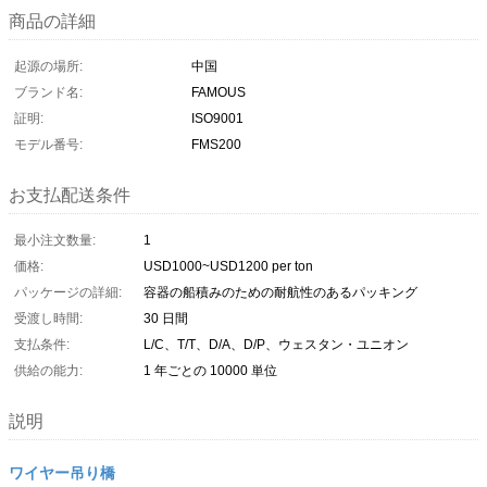
商品の詳細
起源の場所:
中国
ブランド名:
FAMOUS
証明:
ISO9001
モデル番号:
FMS200
お支払配送条件
最小注文数量:
1
価格:
USD1000~USD1200 per ton
パッケージの詳細:
容器の船積みのための耐航性のあるパッキング
受渡し時間:
30 日間
支払条件:
L/C、T/T、D/A、D/P、ウェスタン・ユニオン
供給の能力:
1 年ごとの 10000 単位
説明
ワイヤー吊り橋