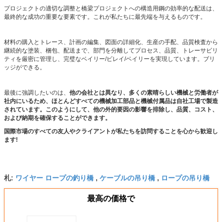
プロジェクトの適切な調整と橋梁プロジェクトへの構造用鋼の効率的な配送は、
最終的な成功の重要な要素です。これが私たちに最先端を与えるものです。
材料の購入とトレース、計画の編集、図面の詳細化、生産の手配、品質検査から
継続的な塗装、梱包、配送まで、部門を分離してプロセス、品質、トレーサビリ
ティを厳密に管理し、完璧なベイリー/ビレイ/ベイリーを実現しています。ブリ
ッジができる。
最後に強調したいのは、
他の会社とは異なり、多くの素晴らしい機械と労働者が
社内にいるため、ほとんどすべての機械加工部品と機械付属品は自社工場で製造
されています。このようにして、他の外的要因の影響を排除し、品質、コスト、
および納期を確保することができます。
国際市場のすべての友人やクライアントが私たちを訪問することを心から歓迎し
ます!
ワイヤー ロープの釣り橋
ケーブルの吊り橋
ロープの吊り橋
札:
,
,
最高の価格で