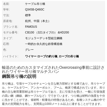
名前:
ケーブル吊り橋
学年:
Q345B-Q460C
寸法:
標準
原産地:
杭州、中国（本土）
ブランド名:
FAMOUS
モデル番号:
CB100 （321タイプの） &HD200
タイプ:
モジュラーデッキ型組立鋼橋
応用:
一時的か永久的な鉄骨構造橋
色:
グレー
ワイヤー ロープの釣り橋
ロープの吊り橋
ハイライト:
,
輸送のためのカスタマイズされたOvercrossing事前に設計さ
れたワイヤー吊り橋マルチスパン
鋼製吊り橋の説明
吊り橋は、引張ケーブルやチェーンを主な耐力部材とする橋であり、吊りケーブ
ル、ケーブルタワー、アンカーボルト、ブーム、橋床で構成されています。吊り
橋の主な耐荷重部材は吊りケーブルであり、主に引張力を受け、一般に引張強度
の高い鋼（鋼線、鋼ケーブルなど）でできています。つり橋は材料の強度を十分
に生かすことができ、省材料・軽量化の特徴があるため、各種システム橋の中で
最大の支間能力を有し、支間長は1000メートル以上に達することができます。