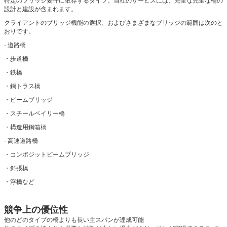
特定のブリッジ要件に依存するタイプ。当社のサービスには、完全な完全な橋の
設計と建設が含まれます。
クライアントのブリッジ機能の選択、およびさまざまなブリッジの範囲は次のと
おりです。
· 道路橋
・歩道橋
・鉄橋
・鋼トラス橋
・ビームブリッジ
・スチールベイリー橋
・構造用鋼箱橋
· 高速道路橋
・コンポジットビームブリッジ
・斜張橋
・浮橋など
競争上の優位性
他のどのタイプの橋よりも長い主スパンが達成可能