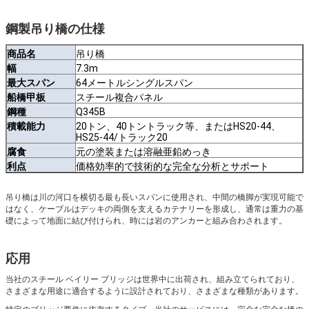
鋼製吊り橋の仕様
商品名
吊り橋
幅
7.3m
最大スパン
64メートルシングルスパン
船橋甲板
スチール複合パネル
鋼種
Q345B
積載能力
20トン、40トントラック等、またはHS20-44、
HS25-44/トラック20
腐食
元の塗装または溶融亜鉛めっき
利点
価格効率的で技術的な完全な分析とサポート
吊り橋は川の河口を横切る最も長いスパンに使用され、中間の橋脚が実現可能で
はなく、ケーブルはデッキの両側を支えるカテナリーを形成し、通常は重力の基
礎によって地面に結び付けられ、時には岩のアンカーと組み合わされます。
応用
当社のスチール ベイリー ブリッジは世界中に出荷され、組み立てられており、
さまざまな用途に適合するように設計されており、さまざまな種類があります。