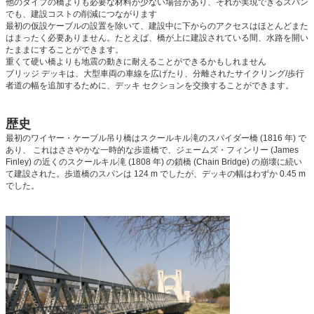
他のタイプの橋よりも必要な材料が少ない場合があり、それが実現できるスパン
でも、建設コストの削減につながります
最初の仮設ケーブルの設置を除いて、建設中に下からのアクセスはほとんどまた
はまったく必要ありません。たとえば、橋が上に建設されている間、水路を開い
たままにすることができます。
重くて硬い橋よりも地震の動きに耐えることができるかもしれません
ブリッジ デッキは、大型車両の車線を広げたり、分離されたサイクリング/歩行
者道の幅を追加するために、デッキ セクションを交換することができます。
歴史
最初のワイヤー・ケーブル吊り橋はスクールキル滝のスパイダー橋 (1816 年) で
あり、 これはささやかな一時的な歩道橋で、ジェームズ・フィンリー (James
Finley) の近くのスクールキル滝 (1808 年) の鎖橋 (Chain Bridge) の崩壊に続い
て建設された。歩道橋のスパンは 124 m でしたが、デッキの幅はわずか 0.45 m
でした。