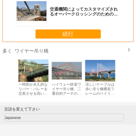
交通機関によってカスタマイズされ
るオーバークロッシングのための前
設計されたワイヤー吊り橋
続行
ワイヤー吊り橋
多く
デッキの
一時的か永久的な
ハイウェー鉄道ワ
涼しいケーブルは
プレハブ 
カー歩行
リバー・バレーを
イヤー吊り橋、二
赤い吊り橋構造フ
パ式ワイ
重サポー
交差させる高い鋼
重目的アーチの吊
レームのベイリー
橋の多ス
まられる
鉄モジュラー ロー
り橋モジュラー フ
のゆとりのスパン
ってカス
ス吊り橋
プの吊り橋
レーム
をとどまりました
される
ブル
言語を変えて下さい
Japanese